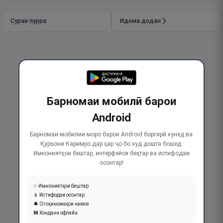
Сураи пурра
Идома додан
Барномаи мобилӣ барои
Android
Барномаи мобилии моро барои Android боргирӣ кунед ва
Қуръони Каримро дар ҳар ҷо бо худ дошта бошед.
Имкониятҳои бештар, интерфейси беҳтар ва истифодаи
осонтар!
✨ Имкониятҳои бештар
📱 Истифодаи осонтар
🔔 Огоҳиномаҳои намоз
💾 Хондани офлайн