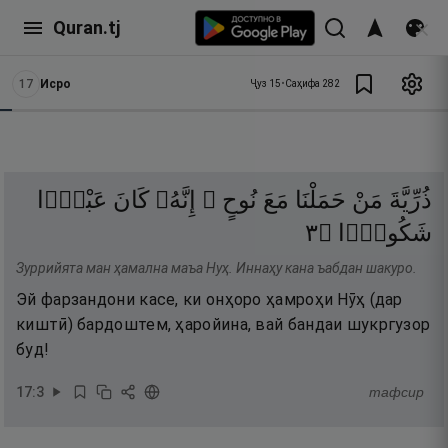
Quran.tj
17
Исро
Ҷуз
15
•
Саҳифа
282
ذُرِّيَّةَ
مَنْ
حَمَلْنَا
مَعَ
نُوحٍ ۚ
إِنَّهُۥ
كَانَ
عَبْدًۭا
٣
۝
شَكُورًۭا
Зуррийята ман ҳамална маъа Нуҳ. Иннаҳу кана ъабдан шакуро.
Эй фарзандони касе, ки онҳоро ҳамроҳи Нӯҳ (дар
киштӣ) бардоштем, ҳаройина, вай бандаи шукргузор
буд!
17
:
3
тафсир