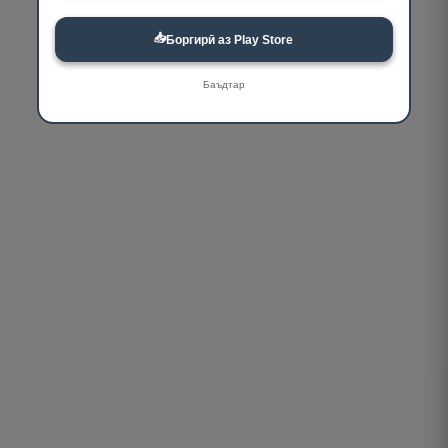
📥
Боргирӣ аз Play Store
Баъдтар