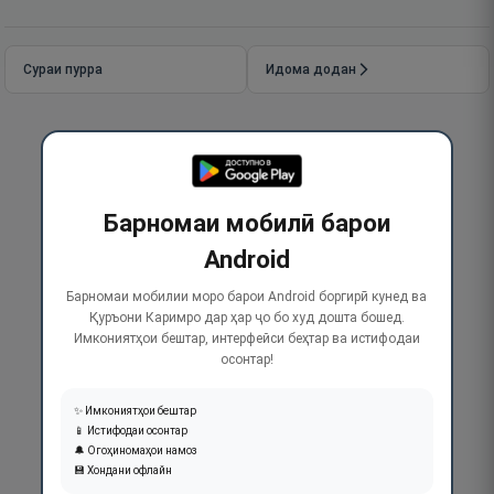
Сураи пурра
Идома додан
Барномаи мобилӣ барои
Android
Барномаи мобилии моро барои Android боргирӣ кунед ва
Қуръони Каримро дар ҳар ҷо бо худ дошта бошед.
Имкониятҳои бештар, интерфейси беҳтар ва истифодаи
осонтар!
✨ Имкониятҳои бештар
📱 Истифодаи осонтар
🔔 Огоҳиномаҳои намоз
💾 Хондани офлайн