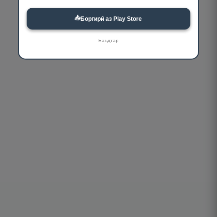
📥
Боргирӣ аз Play Store
Баъдтар