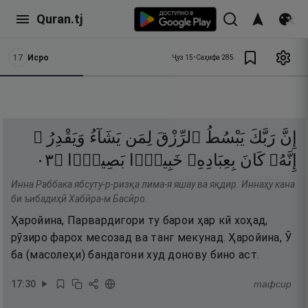
Quran.tj
17
Исро
Ҷуз
15
•
Саҳифа
285
إِنَّ
رَبَّكَ
يَبْسُطُ
ٱلرِّزْقَ
لِمَن
يَشَآءُ
وَيَقْدِرُ ۚ
٣٠
۝
بَصِيرًۭا
خَبِيرًۢا
بِعِبَادِهِۦ
كَانَ
إِنَّهُۥ
Инна Раббака ябсуту-р-ризқа лима-я яшау ва яқдир. Иннаҳу кана
би ъибадиҳӣ Хабӣра-м Басӣро.
Ҳаройина, Парвардигори ту барои ҳар кӣ хоҳад,
рӯзиро фарох месозад ва танг мекунад. Ҳаройина, Ӯ
ба (масолеҳи) бандагони худ донову бино аст.
17
:
30
тафсир