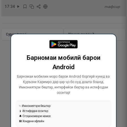
17
:
34
тафсир
Сураи пурра
Идома додан
Барномаи мобилӣ барои
Android
Барномаи мобилии моро барои Android боргирӣ кунед ва
Қуръони Каримро дар ҳар ҷо бо худ дошта бошед.
Имкониятҳои бештар, интерфейси беҳтар ва истифодаи
осонтар!
✨ Имкониятҳои бештар
📱 Истифодаи осонтар
🔔 Огоҳиномаҳои намоз
💾 Хондани офлайн