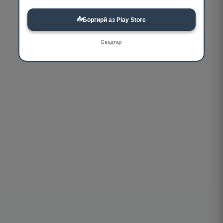
📥
Боргирӣ аз Play Store
Баъдтар