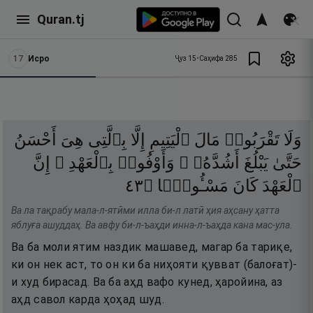
Quran.tj
17
Исро
Ҷуз
15
•
Саҳифа
285
وَلَا
تَقْرَبُوا۟
مَالَ
ٱلْيَتِيمِ
إِلَّا
بِٱلَّتِى
هِىَ
أَحْسَنُ
حَتَّىٰ
يَبْلُغَ
أَشُدَّهُۥ ۚ
وَأَوْفُوا۟
بِٱلْعَهْدِ ۖ
إِنَّ
٣٤
۝
مَسْـُٔولًۭا
كَانَ
ٱلْعَهْدَ
Ва ла тақрабу мала-л-ятӣми илла би-л латӣ ҳия аҳсану ҳатта
яблуға ашуддаҳ. Ва авфу би-л-ъаҳди инна-л-ъаҳда кана мас-ула.
Ва ба моли ятим наздик машавед, магар ба тариқе,
ки он нек аст, то он ки ба ниҳояти қувват (балоғат)-
и худ бирасад. Ва ба аҳд вафо кунед, ҳаройина, аз
аҳд савол карда ҳоҳад шуд.