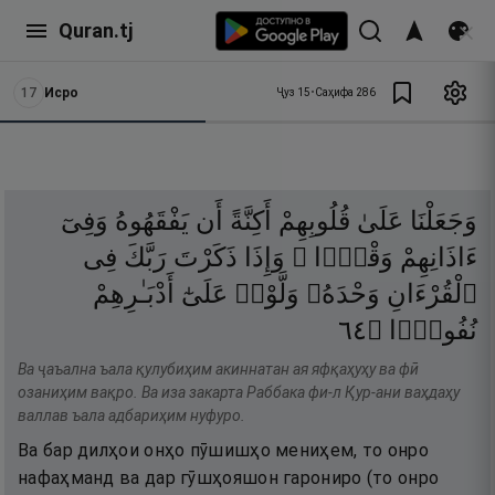
Quran.tj
17
Исро
Ҷуз
15
•
Саҳифа
286
وَجَعَلْنَا
عَلَىٰ
قُلُوبِهِمْ
أَكِنَّةً
أَن
يَفْقَهُوهُ
وَفِىٓ
ءَاذَانِهِمْ
وَقْرًۭا ۚ
وَإِذَا
ذَكَرْتَ
رَبَّكَ
فِى
ٱلْقُرْءَانِ
وَحْدَهُۥ
وَلَّوْا۟
عَلَىٰٓ
أَدْبَـٰرِهِمْ
٤٦
۝
نُفُورًۭا
Ва ҷаъална ъала қулубиҳим акиннатан ая яфқаҳуҳу ва фӣ
озаниҳим вақро. Ва иза закарта Раббака фи-л Қур-ани ваҳдаҳу
валлав ъала адбариҳим нуфуро.
Ва бар дилҳои онҳо пӯшишҳо мениҳем, то онро
нафаҳманд ва дар гӯшҳояшон гарониро (то онро