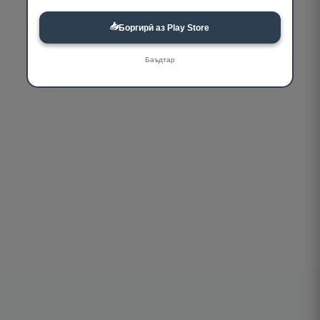
📥
Боргирӣ аз Play Store
Баъдтар