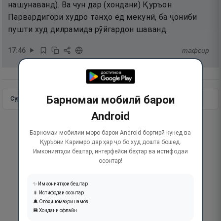
нашунаванд). Ва чун дар (хондани) Қуръон
Парвардигори худро танҳо ёд мекунӣ, ба ҷониби
пушти худ дилрамида рӯйгардон шаванд.
17
:
46
тафсир
Барномаи мобилӣ барои
Сураи пурра
Идома додан
Android
Барномаи мобилии моро барои Android боргирӣ кунед ва
Қуръони Каримро дар ҳар ҷо бо худ дошта бошед.
Имкониятҳои бештар, интерфейси беҳтар ва истифодаи
осонтар!
✨ Имкониятҳои бештар
📱 Истифодаи осонтар
🔔 Огоҳиномаҳои намоз
💾 Хондани офлайн