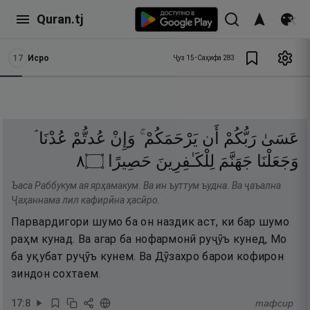
Quran.tj
17
Исро
Ҷуз
15
•
Саҳифа
283
عَسَىٰ
رَبُّكُمْ
أَن
يَرْحَمَكُمْ ۚ
وَإِنْ
عُدتُّمْ
عُدْنَا ۘ
٨
۝
حَصِيرًا
لِلْكَـٰفِرِينَ
جَهَنَّمَ
وَجَعَلْنَا
Ъаса Раббукум ая ярҳамакум. Ва ин ъуттум ъудна. Ва ҷаъална
Ҷаҳаннама лил кафирӣна ҳасӣро.
Парвардигори шумо ба он наздик аст, ки бар шумо
раҳм кунад. Ва агар ба нофармонӣ руҷӯъ кунед, Мо
ба уқубат руҷӯъ кунем. Ва Дӯзахро барои кофирон
зиндон сохтаем.
17
:
8
тафсир