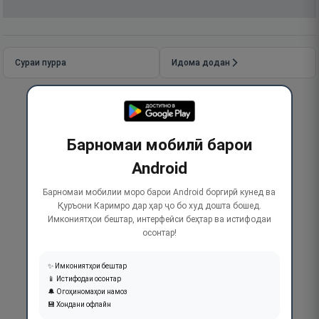
Сураи пурра
Идома додан
Барномаи мобилӣ барои
Android
Барномаи мобилии моро барои Android боргирӣ кунед ва
Қуръони Каримро дар ҳар ҷо бо худ дошта бошед.
Имкониятҳои бештар, интерфейси беҳтар ва истифодаи
осонтар!
✨ Имкониятҳои бештар
📱 Истифодаи осонтар
🔔 Огоҳиномаҳои намоз
💾 Хондани офлайн