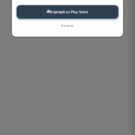
📥
Боргирӣ аз Play Store
Баъдтар