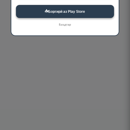
📥
Боргирӣ аз Play Store
Баъдтар