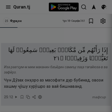
Quran.tj
25
Фурқон
Ҷуз
18
•
Саҳифа
361
إِذَا
رَأَتْهُم
مِّن
مَّكَانٍۭ
بَعِيدٍۢ
سَمِعُوا۟
لَهَا
١٢
۝
وَزَفِيرًۭا
تَغَيُّظًۭا
Иза раатҳум-м мим маканин баъӣдин самиъу лаҳа тағайюза-в ва
зафӣро.
Чун Дӯзах онҳоро аз масофати дур бубинад, овози
хашму ҷӯшу хурӯшро аз вай бишнаванд.
25
:
12
тафсир