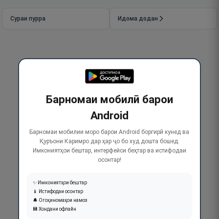
Сураи пурра
Идома додан
Барномаи мобилӣ барои
Android
Барномаи мобилии моро барои Android боргирӣ кунед ва
Қуръони Каримро дар ҳар ҷо бо худ дошта бошед.
Имкониятҳои бештар, интерфейси беҳтар ва истифодаи
осонтар!
✨ Имкониятҳои бештар
📱 Истифодаи осонтар
🔔 Огоҳиномаҳои намоз
💾 Хондани офлайн