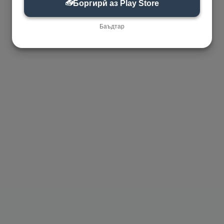
📥
Боргирӣ аз Play Store
Баъдтар