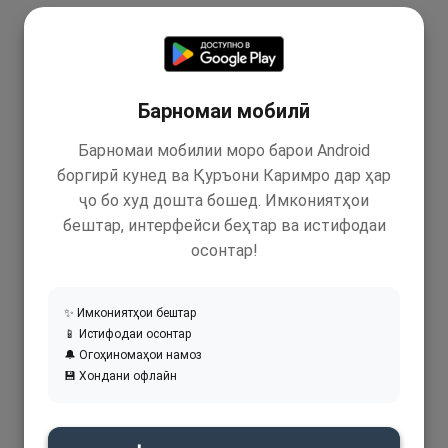
Барномаи мобилӣ
Барномаи мобилии моро барои Android
боргирӣ кунед ва Қуръони Каримро дар ҳар
ҷо бо худ дошта бошед. Имкониятҳои
бештар, интерфейси беҳтар ва истифодаи
осонтар!
✨ Имкониятҳои бештар
📱 Истифодаи осонтар
🔔 Огоҳиномаҳои намоз
💾 Хондани офлайн