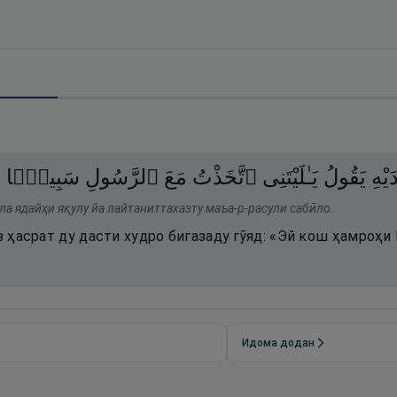
۝
سَبِيلًۭا
ٱلرَّسُولِ
مَعَ
ٱتَّخَذْتُ
يَـٰلَيْتَنِى
يَقُولُ
َيْهِ
ла ядайҳи яқулу йа лайтаниттахазту маъа-р-расули сабӣло.
аз ҳасрат ду дасти худро бигазаду гӯяд: «Эй кош ҳамроҳ
Идома додан