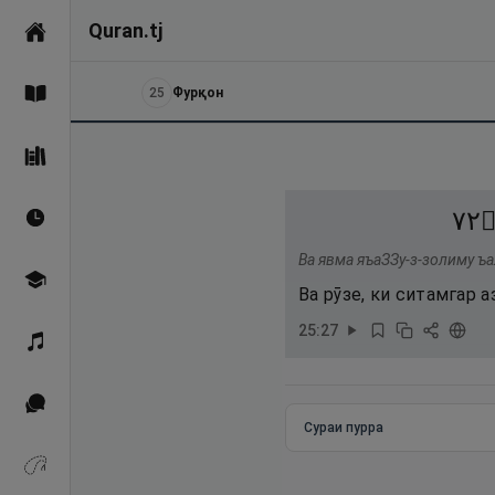
Quran.tj
Асосӣ
25
Фурқон
Қуръон
Саҳеҳи Бухорӣ
٢٧
Вақтҳои намоз
Ва явма яъаЗЗу-з-золиму ъа
Омӯзиш
Ва рӯзе, ки ситамгар 
25
:
27
Қироат
Иқтибосҳо аз Қуръон
Сураи пурра
Зикрҳо