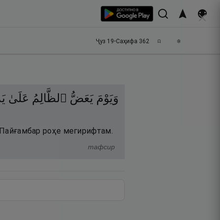
Ҷуз
19
•
Саҳифа
362
وَيَوْمَ
يَعَضُّ
ٱلظَّالِمُ
عَلَىٰ
يَد
и Пайғамбар роҳе мегирифтам.
тафсир