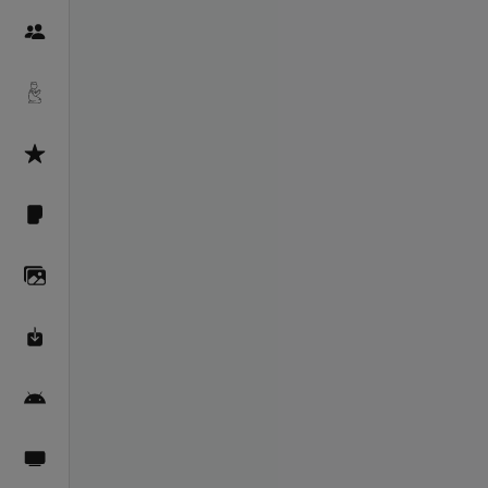
Пайғамбарон
Дуоҳо
Асмоул Ҳусно
Фарзи айн
Галерея
Махзани Маърифат
Барномаи мобилӣ
Пахшҳои зинда