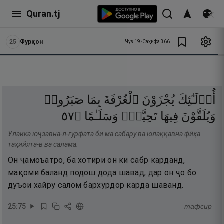
Quran.tj
25
Фурқон
Ҷуз
19
•
Саҳифа
366
أُو۟لَـٰٓئِكَ
يُجْزَوْنَ
ٱلْغُرْفَةَ
بِمَا
صَبَرُوا۟
٧٥
۝
وَسَلَـٰمًا
تَحِيَّةًۭ
فِيهَا
وَيُلَقَّوْنَ
Улаика юҷзавна-л-ғурфата би ма сабару ва юлаққавна фӣҳа
таҳийята-в ва салама.
Он ҷамоъатро, ба хотири он ки сабр карданд,
мақоми баланд подош дода шавад, дар он ҷо бо
дуъои хайру салом бархурдор карда шаванд.
25
:
75
тафсир