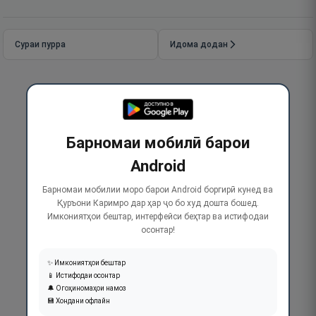
Сураи пурра
Идома додан
Барномаи мобилӣ барои
Android
Барномаи мобилии моро барои Android боргирӣ кунед ва
Қуръони Каримро дар ҳар ҷо бо худ дошта бошед.
Имкониятҳои бештар, интерфейси беҳтар ва истифодаи
осонтар!
✨ Имкониятҳои бештар
📱 Истифодаи осонтар
🔔 Огоҳиномаҳои намоз
💾 Хондани офлайн