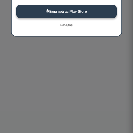
📥
Боргирӣ аз Play Store
Баъдтар