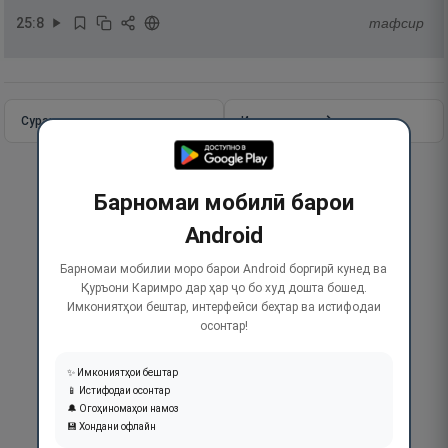
25
:
8
тафсир
Сураи пурра
Идома додан
Барномаи мобилӣ барои
Android
Барномаи мобилии моро барои Android боргирӣ кунед ва
Қуръони Каримро дар ҳар ҷо бо худ дошта бошед.
Имкониятҳои бештар, интерфейси беҳтар ва истифодаи
осонтар!
✨ Имкониятҳои бештар
📱 Истифодаи осонтар
🔔 Огоҳиномаҳои намоз
💾 Хондани офлайн