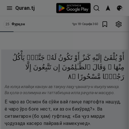
Quran.tj
25
Фурқон
Ҷуз
18
•
Саҳифа
360
أَوْ
يُلْقَىٰٓ
إِلَيْهِ
كَنزٌ
أَوْ
تَكُونُ
لَهُۥ
جَنَّةٌۭ
يَأْكُلُ
مِنْهَا ۚ
وَقَالَ
ٱلظَّـٰلِمُونَ
إِن
تَتَّبِعُونَ
إِلَّا
٨
۝
مَّسْحُورًا
رَجُلًۭا
Ав юлқа илайҳи канзун ав такуну лаҳу ҷаннату-н яъкулу минҳа.
Ва қола-з-золимуна ин таттабиъуна илла раҷула-м масҳуро.
Ё чаро аз Осмон ба сӯйи вай ганҷе партофта нашуд,
ё чаро ӯро боғе нест, ки аз он бихӯрад?». Ва
ситамгарон (бо ҳам) гуфтанд: «Ба ҷуз марди
ҷодузада касеро пайравӣ намекунед».