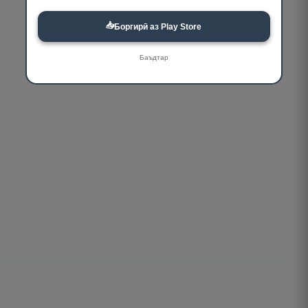
📥
Боргирӣ аз Play Store
Баъдтар