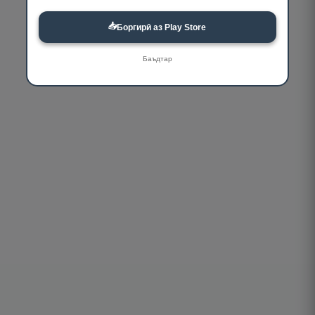
📥
Боргирӣ аз Play Store
Баъдтар