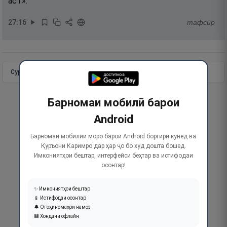
аст».
27
:
16
тафсир
Сураи пурра
Идома додан
Барномаи мобилӣ барои
Android
Барномаи мобилии моро барои Android боргирӣ кунед ва
Қуръони Каримро дар ҳар ҷо бо худ дошта бошед.
Имкониятҳои бештар, интерфейси беҳтар ва истифодаи
осонтар!
✨ Имкониятҳои бештар
📱 Истифодаи осонтар
🔔 Огоҳиномаҳои намоз
💾 Хондани офлайн