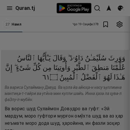
Quran.tj
27
Намл
Ҷуз
19
•
Саҳифа
378
وَوَرِثَ
سُلَيْمَـٰنُ
دَاوُۥدَ ۖ
وَقَالَ
يَـٰٓأَيُّهَا
ٱلنَّاسُ
عُلِّمْنَا
مَنطِقَ
ٱلطَّيْرِ
وَأُوتِينَا
مِن
كُلِّ
شَىْءٍ ۖ
إِنَّ
١٦
۝
ٱلْمُبِينُ
ٱلْفَضْلُ
لَهُوَ
هَـٰذَا
Ва вариса Сулайману Давуд. Ва қола йа айюҳа-н насу ъуллимна
мантиқа-т-тайри ва утӣна мин кулли шайъ. Инна ҳаза ла ҳува-л
фаЗлу-л-мубӣн.
Ва ворис шуд Сулаймон Довудро ва гуфт: «Эй
мардум, моро гуфтори мурғон омӯхта шуд ва аз ҳар
неъмате моро дода шуд, ҳаройина, ин фазли зоҳир