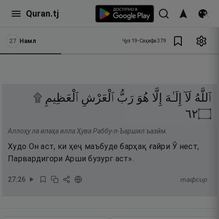
Quran.tj
27
Намл
Ҷуз
19
•
Саҳифа
379
ٱللَّهُ
لَآ
إِلَـٰهَ
إِلَّا
هُوَ
رَبُّ
ٱلْعَرْشِ
ٱلْعَظِيمِ ۩‏
٢٦
۝
Аллоҳу ла илаҳа илла Ҳува Раббу-л-Ъаршил ъазӣм.
Худо Он аст, ки ҳеҷ маъбуде барҳақ ғайри Ӯ нест,
Парвардигори Арши бузург аст».
27
:
26
тафсир