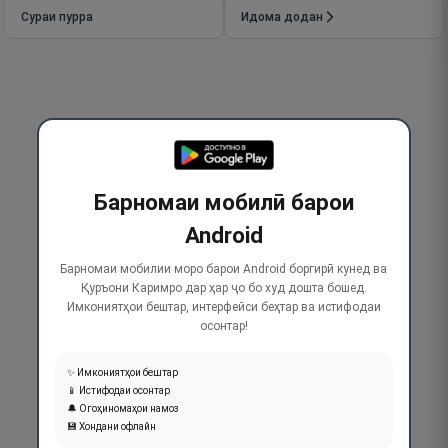
Сураи пурра
Идома додан
Барномаи мобилӣ барои
Android
Барномаи мобилии моро барои Android боргирӣ кунед ва
Қуръони Каримро дар ҳар ҷо бо худ дошта бошед.
Имкониятҳои бештар, интерфейси беҳтар ва истифодаи
осонтар!
✨ Имкониятҳои бештар
📱 Истифодаи осонтар
🔔 Огоҳиномаҳои намоз
💾 Хондани офлайн