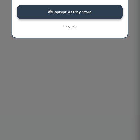
📥
Боргирӣ аз Play Store
Баъдтар