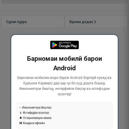
Сураи пурра
Идома додан
Барномаи мобилӣ барои
Android
Барномаи мобилии моро барои Android боргирӣ кунед ва
Қуръони Каримро дар ҳар ҷо бо худ дошта бошед.
Имкониятҳои бештар, интерфейси беҳтар ва истифодаи
осонтар!
✨ Имкониятҳои бештар
📱 Истифодаи осонтар
🔔 Огоҳиномаҳои намоз
💾 Хондани офлайн