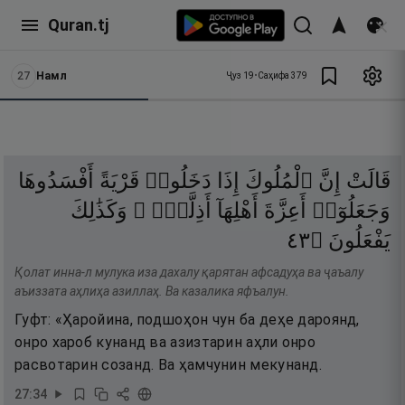
Quran.tj
27
Намл
Ҷуз
19
•
Саҳифа
379
قَالَتْ
إِنَّ
ٱلْمُلُوكَ
إِذَا
دَخَلُوا۟
قَرْيَةً
أَفْسَدُوهَا
وَجَعَلُوٓا۟
أَعِزَّةَ
أَهْلِهَآ
أَذِلَّةًۭ ۖ
وَكَذَٰلِكَ
٣٤
۝
يَفْعَلُونَ
Қолат инна-л мулука иза дахалу қарятан афсадуҳа ва ҷаъалу
аъиззата аҳлиҳа азиллаҳ. Ва казалика яфъалун.
Гуфт: «Ҳаройина, подшоҳон чун ба деҳе дароянд,
онро хароб кунанд ва азизтарин аҳли онро
расвотарин созанд. Ва ҳамчунин мекунанд.
27
:
34