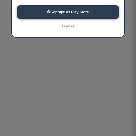
📥
Боргирӣ аз Play Store
Баъдтар