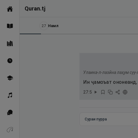
Quran.tj
Асосӣ
27
Намл
Қуръон
Саҳеҳи Бухорӣ
Вақтҳои намоз
Улаика-л-лазӣна лаҳум суу-
Омӯзиш
Ин ҷамоъат ононеанд, 
27
:
5
Қироат
Иқтибосҳо аз Қуръон
Сураи пурра
Зикрҳо