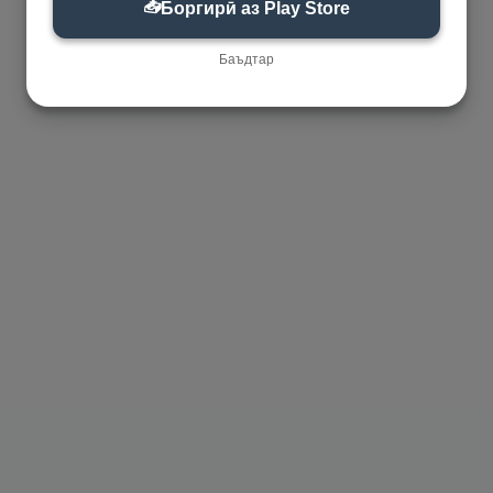
📥
Боргирӣ аз Play Store
Баъдтар