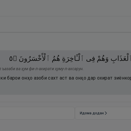
٥
۝
ٱلْأَخْسَرُونَ
هُمُ
ٱلْـَٔاخِرَةِ
فِى
وَهُمْ
لْعَذَابِ
л ъазаби ва ҳум фи-л-ахирати ҳуму-л-ахсарун.
ки барои онҳо азоби сахт аст ва онҳо дар охират зиёнко
Идома додан