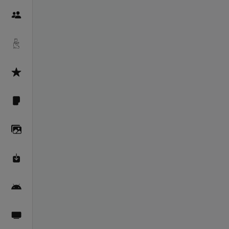
Пайғамбарон
Дуоҳо
Асмоул Ҳусно
Фарзи айн
Галерея
Махзани Маърифат
Барномаи мобилӣ
Пахшҳои зинда