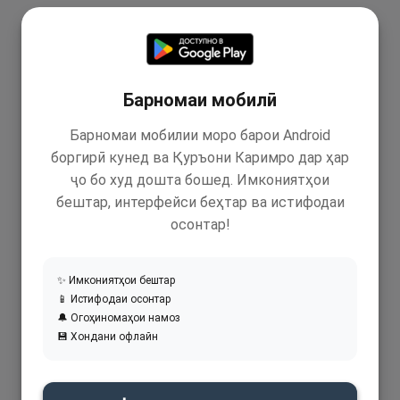
Барномаи мобилӣ
Барномаи мобилии моро барои Android
боргирӣ кунед ва Қуръони Каримро дар ҳар
ҷо бо худ дошта бошед. Имкониятҳои
бештар, интерфейси беҳтар ва истифодаи
осонтар!
✨ Имкониятҳои бештар
📱 Истифодаи осонтар
🔔 Огоҳиномаҳои намоз
💾 Хондани офлайн