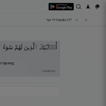
Ҷуз
19
•
Саҳифа
377
أُو۟لَـٰٓئِكَ
ٱلَّذِينَ
لَهُمْ
سُوٓءُ
ٱ
ртаранд.
тафсир