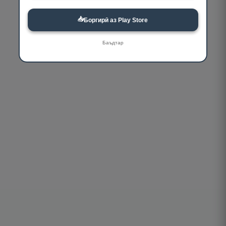
📥
Боргирӣ аз Play Store
Баъдтар