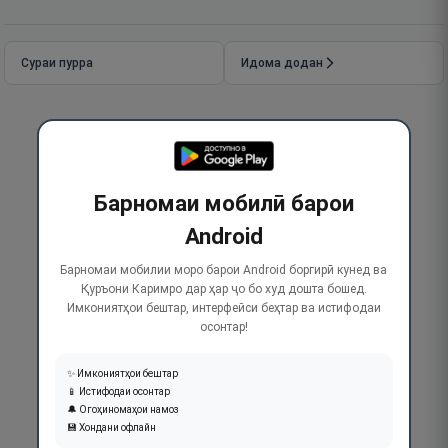
Сураи пурра
Идома додан
Барномаи мобилӣ барои
Android
Барномаи мобилии моро барои Android боргирӣ кунед ва
Қуръони Каримро дар ҳар ҷо бо худ дошта бошед.
Имкониятҳои бештар, интерфейси беҳтар ва истифодаи
осонтар!
✨ Имкониятҳои бештар
📱 Истифодаи осонтар
🔔 Огоҳиномаҳои намоз
💾 Хондани офлайн