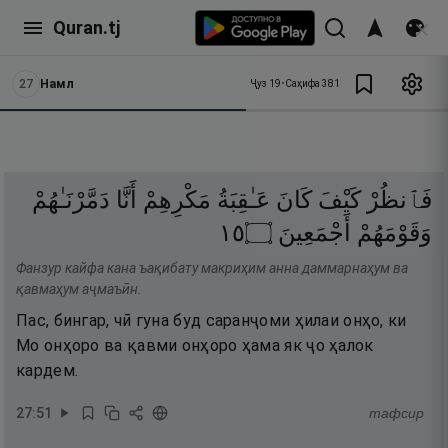
Quran.tj
27
Намл
Ҷуз
19
•
Саҳифа
381
فَٱنظُرْ
كَيْفَ
كَانَ
عَـٰقِبَةُ
مَكْرِهِمْ
أَنَّا
دَمَّرْنَـٰهُمْ
٥١
۝
أَجْمَعِينَ
وَقَوْمَهُمْ
Фанзур кайфа кана ъақибату макриҳим анна даммарнаҳум ва
қавмаҳум аҷмаъӣн.
Пас, бингар, чӣ гуна буд саранҷоми ҳилаи онҳо, ки
Мо онҳоро ва қавми онҳоро ҳама як ҷо ҳалок
кардем.
27
:
51
тафсир