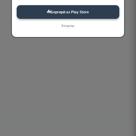
📥
Боргирӣ аз Play Store
Баъдтар