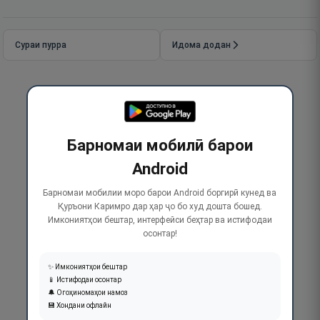
Сураи пурра
Идома додан
Барномаи мобилӣ барои
Android
Барномаи мобилии моро барои Android боргирӣ кунед ва
Қуръони Каримро дар ҳар ҷо бо худ дошта бошед.
Имкониятҳои бештар, интерфейси беҳтар ва истифодаи
осонтар!
✨ Имкониятҳои бештар
📱 Истифодаи осонтар
🔔 Огоҳиномаҳои намоз
💾 Хондани офлайн