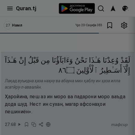
Quran.tj
27
Намл
Ҷуз
20
•
Саҳифа
383
لَقَدْ
وُعِدْنَا
هَـٰذَا
نَحْنُ
وَءَابَآؤُنَا
مِن
قَبْلُ
إِنْ
هَـٰذَآ
٦٨
۝
ٱلْأَوَّلِينَ
أَسَـٰطِيرُ
إِلَّآ
Лақад вуъидна ҳаза наҳну ва абауна мин қаблу ин ҳаза илла
асатӣру-л-аввалӣн.
Ҳаройина, пеш аз ин моро ва падарони моро ваъда
дода шуд. Нест ин сухан, магар афсонаҳои
пешиниён».
27
:
68
тафсир