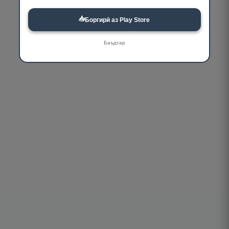
📥
Боргирӣ аз Play Store
Баъдтар