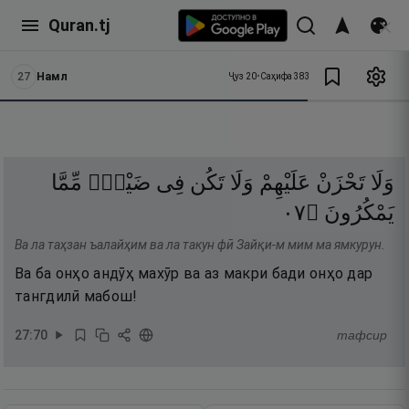
Quran.tj
27
Намл
Ҷуз
20
•
Саҳифа
383
وَلَا
تَحْزَنْ
عَلَيْهِمْ
وَلَا
تَكُن
فِى
ضَيْقٍۢ
مِّمَّا
٧٠
۝
يَمْكُرُونَ
Ва ла таҳзан ъалайҳим ва ла такун фӣ Зайқи-м мим ма ямкурун.
Ва ба онҳо андӯҳ махӯр ва аз макри бади онҳо дар
тангдилӣ мабош!
27
:
70
тафсир