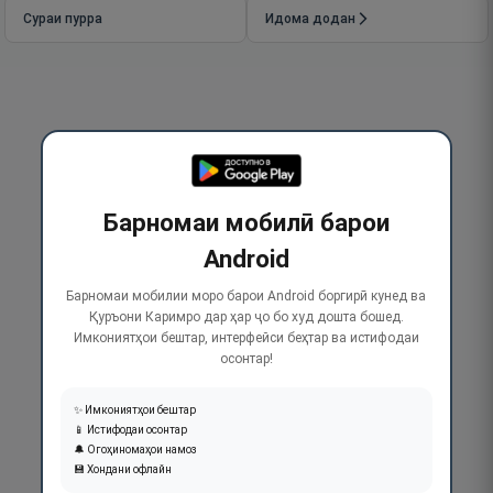
Сураи пурра
Идома додан
Барномаи мобилӣ барои
Android
Барномаи мобилии моро барои Android боргирӣ кунед ва
Қуръони Каримро дар ҳар ҷо бо худ дошта бошед.
Имкониятҳои бештар, интерфейси беҳтар ва истифодаи
осонтар!
✨ Имкониятҳои бештар
📱 Истифодаи осонтар
🔔 Огоҳиномаҳои намоз
💾 Хондани офлайн