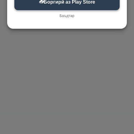
📥
Боргирӣ аз Play Store
Баъдтар