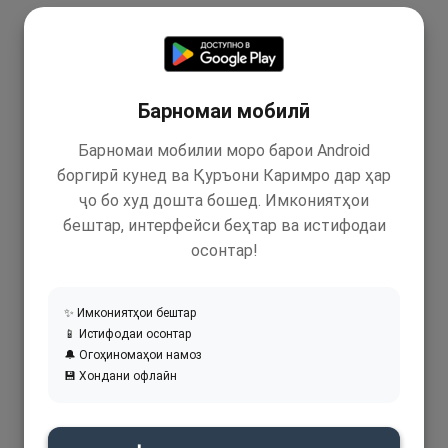
Барномаи мобилӣ
Барномаи мобилии моро барои Android
боргирӣ кунед ва Қуръони Каримро дар ҳар
ҷо бо худ дошта бошед. Имкониятҳои
бештар, интерфейси беҳтар ва истифодаи
осонтар!
✨ Имкониятҳои бештар
📱 Истифодаи осонтар
🔔 Огоҳиномаҳои намоз
💾 Хондани офлайн