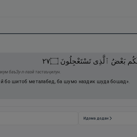
٧٢
۝
تَسْتَعْجِلُونَ
ٱلَّذِى
بَعْضُ
َكُم
акум баъЗу-л-лазӣ тастаъҷилун.
 чӣ бо шитоб металабед, ба шумо наздик шуда бошад».
Идома додан