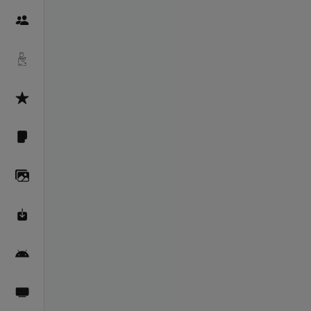
Пайғамбарон
Дуоҳо
Асмоул Ҳусно
Фарзи айн
Галерея
Махзани Маърифат
Барномаи мобилӣ
Пахшҳои зинда