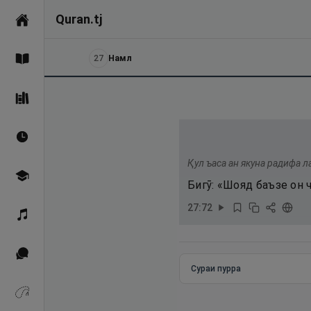
Quran.tj
Асосӣ
27
Намл
Қуръон
Саҳеҳи Бухорӣ
Вақтҳои намоз
Қул ъаса ан якуна радифа л
Омӯзиш
Бигӯ: «Шояд баъзе он
27
:
72
Қироат
Иқтибосҳо аз Қуръон
Сураи пурра
Зикрҳо