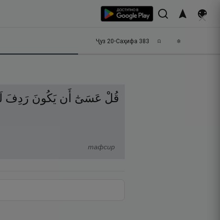
Ҷуз
20
•
Саҳифа
383
قُلْ
عَسَىٰٓ
أَن
يَكُونَ
رَدِفَ
ل
тафсир