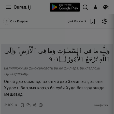
Quran.tj
3
Оли Имрон
Ҷуз
4
•
Саҳифа
64
وَلِلَّهِ
مَا
فِى
ٱلسَّمَـٰوَٰتِ
وَمَا
فِى
ٱلْأَرْضِ ۚ
وَإِلَى
١٠٩
۝
ٱلْأُمُورُ
تُرْجَعُ
ٱللَّهِ
Ва лиллоҳи мо фи-с-самовоти ва мо фи-л-арз. Ва илаллоҳи
турҷаъу-л-умур.
Он чӣ дар осмонҳо ва он чӣ дар Замин аст, аз они
Худост. Ва ҳама корҳо ба суйи Худо бозгардонида
мешавад.
3
:
109
тафсир