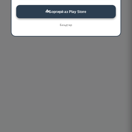
📥
Боргирӣ аз Play Store
Баъдтар