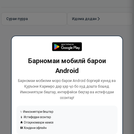
Сураи пурра
Идома додан
Барномаи мобилӣ барои
Android
Барномаи мобилии моро барои Android боргирӣ кунед ва
Қуръони Каримро дар ҳар ҷо бо худ дошта бошед.
Имкониятҳои бештар, интерфейси беҳтар ва истифодаи
осонтар!
✨ Имкониятҳои бештар
📱 Истифодаи осонтар
🔔 Огоҳиномаҳои намоз
💾 Хондани офлайн