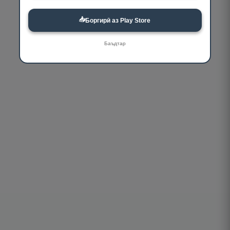
📥
Боргирӣ аз Play Store
Баъдтар