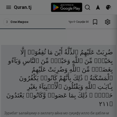
Quran.tj
3
Оли Имрон
Ҷуз
4
•
Саҳифа
64
ضُرِبَتْ
عَلَيْهِمُ
ٱلذِّلَّةُ
أَيْنَ
مَا
ثُقِفُوٓا۟
إِلَّا
بِحَبْلٍۢ
مِّنَ
ٱللَّهِ
وَحَبْلٍۢ
مِّنَ
ٱلنَّاسِ
وَبَآءُو
بِغَضَبٍۢ
مِّنَ
ٱللَّهِ
وَضُرِبَتْ
عَلَيْهِمُ
ٱلْمَسْكَنَةُ ۚ
ذَٰلِكَ
بِأَنَّهُمْ
كَانُوا۟
يَكْفُرُونَ
بِـَٔايَـٰتِ
ٱللَّهِ
وَيَقْتُلُونَ
ٱلْأَنۢبِيَآءَ
بِغَيْرِ
حَقٍّۢ ۚ
ذَٰلِكَ
بِمَا
عَصَوا۟
وَّكَانُوا۟
يَعْتَدُونَ
١١٢
۝
Зурибат ъалайҳиму-з-зиллату айна мо суқифу илло би ҳабли-м