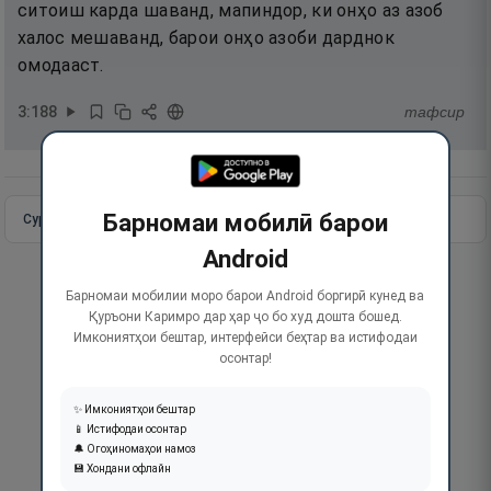
ситоиш карда шаванд, мапиндор, ки онҳо аз азоб
халос мешаванд, барои онҳо азоби дарднок
омодааст.
3
:
188
тафсир
Барномаи мобилӣ барои
Сураи пурра
Идома додан
Android
Барномаи мобилии моро барои Android боргирӣ кунед ва
Қуръони Каримро дар ҳар ҷо бо худ дошта бошед.
Имкониятҳои бештар, интерфейси беҳтар ва истифодаи
осонтар!
✨ Имкониятҳои бештар
📱 Истифодаи осонтар
🔔 Огоҳиномаҳои намоз
💾 Хондани офлайн