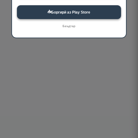
📥
Боргирӣ аз Play Store
Баъдтар