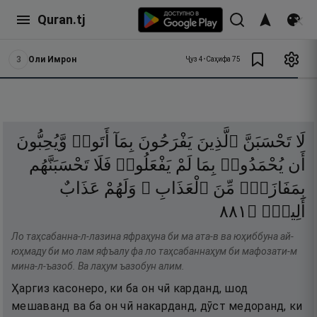
Quran.tj
3
Оли Имрон
Ҷуз
4
•
Саҳифа
75
لَا
تَحْسَبَنَّ
ٱلَّذِينَ
يَفْرَحُونَ
بِمَآ
أَتَوا۟
وَّيُحِبُّونَ
أَن
يُحْمَدُوا۟
بِمَا
لَمْ
يَفْعَلُوا۟
فَلَا
تَحْسَبَنَّهُم
بِمَفَازَةٍۢ
مِّنَ
ٱلْعَذَابِ ۖ
وَلَهُمْ
عَذَابٌ
١٨٨
۝
أَلِيمٌۭ
Ло таҳсабанна-л-лазина яфраҳуна би ма ата-в ва юҳиббуна ай-
юҳмаду би мо лам яфъалу фа ло таҳсабаннаҳум би мафозати-м
мина-л-ъазоб. Ва лаҳум ъазобун алим.
Ҳаргиз касонеро, ки ба он чӣ карданд, шод
мешаванд ва ба он чӣ накарданд, дӯст медоранд, ки