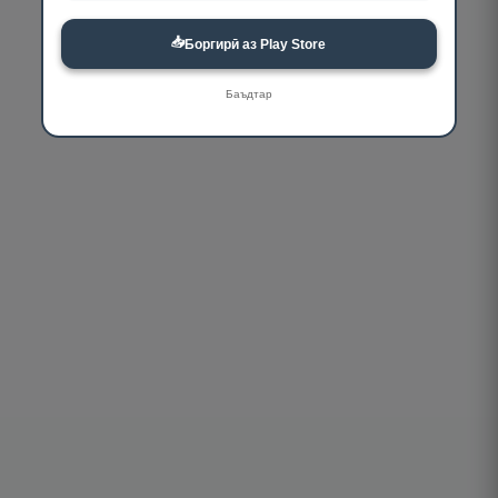
📥
Боргирӣ аз Play Store
Баъдтар