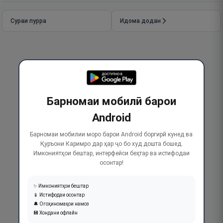
Сураи пурра
Идома додан
Барномаи мобилӣ барои
Android
Барномаи мобилии моро барои Android боргирӣ кунед ва
Қуръони Каримро дар ҳар ҷо бо худ дошта бошед.
Имкониятҳои бештар, интерфейси беҳтар ва истифодаи
осонтар!
✨ Имкониятҳои бештар
📱 Истифодаи осонтар
🔔 Огоҳиномаҳои намоз
💾 Хондани офлайн