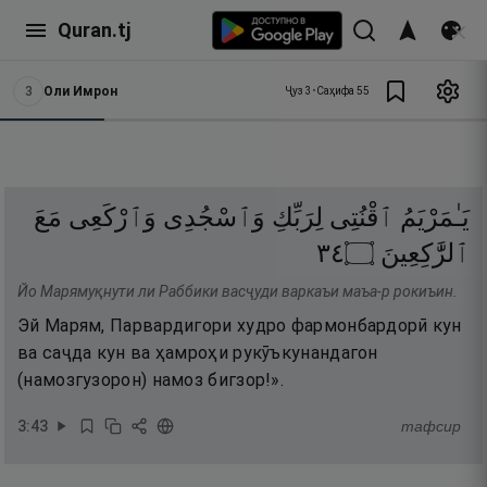
Quran.tj
3
Оли Имрон
Ҷуз
3
•
Саҳифа
55
يَـٰمَرْيَمُ
ٱقْنُتِى
لِرَبِّكِ
وَٱسْجُدِى
وَٱرْكَعِى
مَعَ
٤٣
۝
ٱلرَّٰكِعِينَ
Йо Марямуқнути ли Раббики васҷуди варкаъи маъа-р рокиъин.
Эй Марям, Парвардигори худро фармонбардорӣ кун
ва саҷда кун ва ҳамроҳи рукӯъкунандагон
(намозгузорон) намоз бигзор!».
3
:
43
тафсир