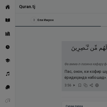
Quran.tj
Асосӣ
3
Оли Имрон
Қуръон
Саҳеҳи Бухорӣ
لَهُم
مِّن
نَّـٰصِرِينَ
Вақтҳои намоз
Омӯзиш
Фа амма-л-лазина кафару ф
Пас, онон, ки кофир ш
Қироат
ёридиҳанда набошад»
3
:
56
Иқтибосҳо аз Қуръон
Зикрҳо
Сураи пурра