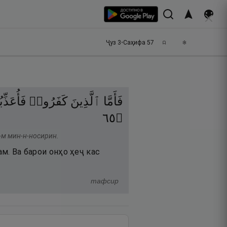
Ҷуз
3
•
Саҳифа
57
فَأَمَّا
ٱلَّذِينَ
كَفَرُوا۟
فَأُعَذِّب
٥٦
۝
-м мин-н-носирин.
ам. Ва барои онҳо ҳеҷ кас
тафсир