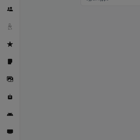
Пайғамбарон
Дуоҳо
Асмоул Ҳусно
Фарзи айн
Галерея
Махзани Маърифат
Барномаи мобилӣ
Пахшҳои зинда