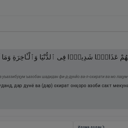
ُهُمْ
عَذَابًۭا
شَدِيدًۭا
فِى
ٱلدُّنْيَا
وَٱلْـَٔاخِرَةِ
وَمَا
а уъаззибуҳум ъазобан шадидан фи-д-дунйо ва-л-охирати ва мо лаҳум
уданд, дар дунё ва (дар) охират онҳоро азоби сахт мекун
.
Идома додан