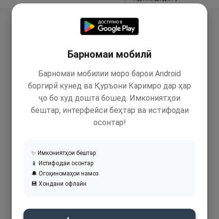
Барномаи мобилӣ
Барномаи мобилии моро барои Android
боргирӣ кунед ва Қуръони Каримро дар ҳар
ҷо бо худ дошта бошед. Имкониятҳои
бештар, интерфейси беҳтар ва истифодаи
осонтар!
✨ Имкониятҳои бештар
📱 Истифодаи осонтар
🔔 Огоҳиномаҳои намоз
💾 Хондани офлайн