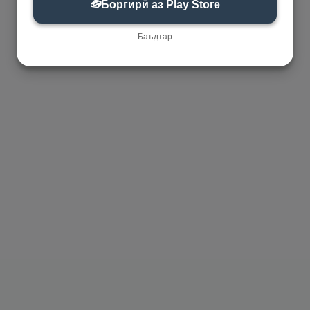
📥
Боргирӣ аз Play Store
Баъдтар