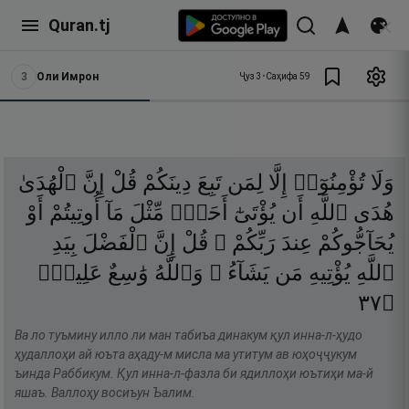
Quran.tj
3
Оли Имрон
Ҷуз
3
•
Саҳифа
59
وَلَا
تُؤْمِنُوٓا۟
إِلَّا
لِمَن
تَبِعَ
دِينَكُمْ
قُلْ
إِنَّ
ٱلْهُدَىٰ
هُدَى
ٱللَّهِ
أَن
يُؤْتَىٰٓ
أَحَدٌۭ
مِّثْلَ
مَآ
أُوتِيتُمْ
أَوْ
يُحَآجُّوكُمْ
عِندَ
رَبِّكُمْ ۗ
قُلْ
إِنَّ
ٱلْفَضْلَ
بِيَدِ
ٱللَّهِ
يُؤْتِيهِ
مَن
يَشَآءُ ۗ
وَٱللَّهُ
وَٰسِعٌ
عَلِيمٌۭ
٧٣
۝
Ва ло туъмину илло ли ман табиъа динакум қул инна-л-ҳудо
ҳудаллоҳи ай юъта аҳаду-м мисла ма утитум ав юҳоҷҷукум
ъинда Раббикум. Қул инна-л-фазла би ядиллоҳи юътиҳи ма-й
яшаъ. Валлоҳу восиъун Ъалим.