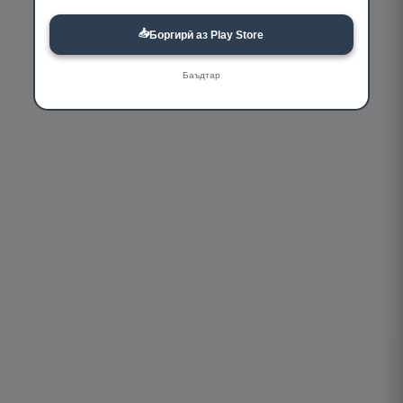
📥
Боргирӣ аз Play Store
Баъдтар