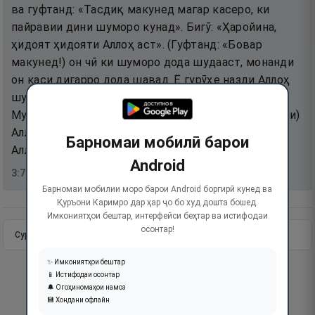
ва гуфтанд: «Тасдиқ макунед магар касеро, ки
пайравии дини шуморо кунад». Бигӯ: «Ҳаройина,
ҳидоят ҳидояти Аллоҳ аст». (Гуфтанд: «Бовар
макунед!) он чӣ ки шуморо дода шудааст, монанди
он каси дигарро дода шавад. Ё гурӯҳе назди Аллоҳ
шуморо дар ҳуҷҷатоварӣ мулзам кунад». Бигӯ (Эй
Муҳаммад): «Ҳаройина, фазлу неъмат ба яди (дасти)
Аллоҳ аст, ба ҳар касе, ки хоҳад, онро медиҳад ва
Барномаи мобилӣ барои
Аллоҳ фарохнеъмату доност.
Android
3
:
73
Барномаи мобилии моро барои Android боргирӣ кунед ва
Қуръони Каримро дар ҳар ҷо бо худ дошта бошед.
Имкониятҳои бештар, интерфейси беҳтар ва истифодаи
осонтар!
Сураи пурра
Идома додан
✨ Имкониятҳои бештар
📱 Истифодаи осонтар
🔔 Огоҳиномаҳои намоз
💾 Хондани офлайн