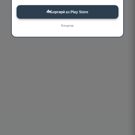
📥
Боргирӣ аз Play Store
Баъдтар