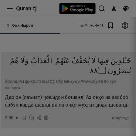
Quran.tj
3
Оли Имрон
Ҷуз
3
•
Саҳифа
61
خَـٰلِدِينَ
فِيهَا
لَا
يُخَفَّفُ
عَنْهُمُ
ٱلْعَذَابُ
وَلَا
هُمْ
٨٨
۝
يُنظَرُونَ
Холидина фиҳо ло юхаффафу ъанҳуму-л-ъазобу ва ло ҳум
юнзарун.
Дар он (лаънат) ҷовидон бошанд. Аз онҳо на азобро
сабук карда шавад ва на онҳо муҳлат дода шаванд.
3
:
88
тафсир