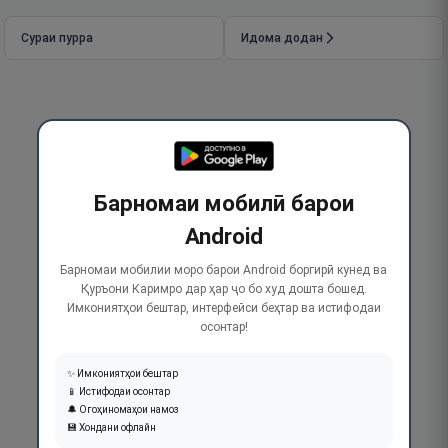
Сураи пурра
Идома додан
Барномаи мобилӣ барои
Android
Барномаи мобилии моро барои Android боргирӣ кунед ва
Қуръони Каримро дар ҳар ҷо бо худ дошта бошед.
Имкониятҳои бештар, интерфейси беҳтар ва истифодаи
осонтар!
✨ Имкониятҳои бештар
📱 Истифодаи осонтар
🔔 Огоҳиномаҳои намоз
💾 Хондани офлайн