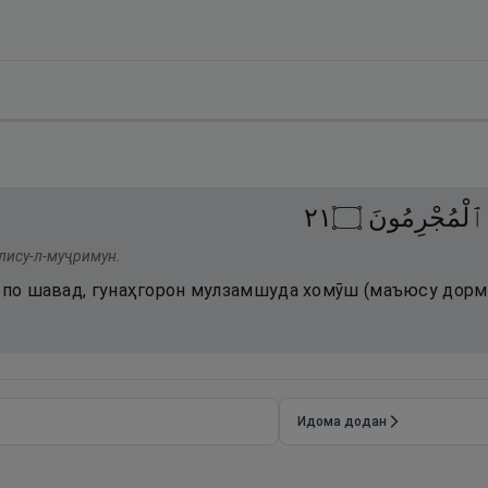
١٢
۝
ٱلْمُجْرِمُونَ
блису-л-муҷримун.
арпо шавад, гунаҳгорон мулзамшуда хомӯш (маъюсу дорм
Идома додан