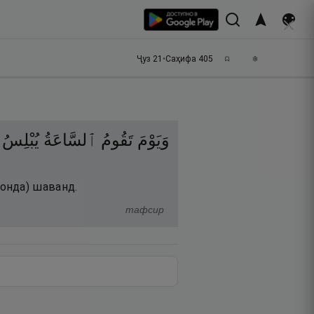
Ҷуз
21
•
Саҳифа
405
وَيَوْمَ
تَقُومُ
ٱلسَّاعَةُ
يُبْلِسُ
онда) шаванд.
тафсир