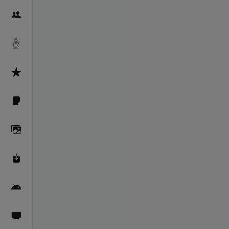
Пайғамбарон
Дуоҳо
Асмоул Ҳусно
Фарзи айн
Галерея
Махзани Маърифат
Барномаи мобилӣ
Пахшҳои зинда