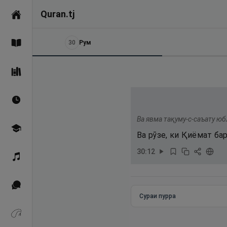
Quran.tj
Асосӣ
30
Рум
Қуръон
Саҳеҳи Бухорӣ
Вақтҳои намоз
Ва явма тақуму-с-саъату ю
Омӯзиш
Ва рӯзе, ки Қиёмат б
30
:
12
Қироат
Иқтибосҳо аз Қуръон
Сураи пурра
Зикрҳо