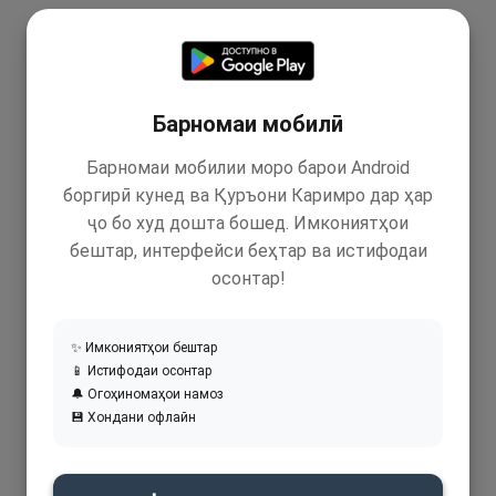
Барномаи мобилӣ
Барномаи мобилии моро барои Android
боргирӣ кунед ва Қуръони Каримро дар ҳар
ҷо бо худ дошта бошед. Имкониятҳои
бештар, интерфейси беҳтар ва истифодаи
осонтар!
✨ Имкониятҳои бештар
📱 Истифодаи осонтар
🔔 Огоҳиномаҳои намоз
💾 Хондани офлайн