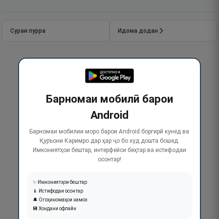
Сураи пурра
Идома додан
Барномаи мобилӣ барои
Android
Барномаи мобилии моро барои Android боргирӣ кунед ва
Қуръони Каримро дар ҳар ҷо бо худ дошта бошед.
Имкониятҳои бештар, интерфейси беҳтар ва истифодаи
осонтар!
✨ Имкониятҳои бештар
📱 Истифодаи осонтар
🔔 Огоҳиномаҳои намоз
💾 Хондани офлайн