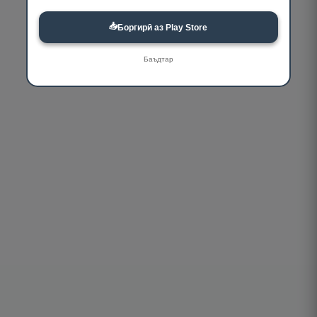
📥
Боргирӣ аз Play Store
Баъдтар