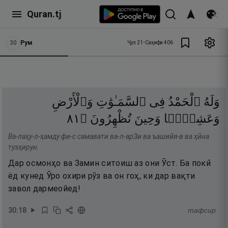
Quran.tj
30
Рум
Ҷуз
21
•
Саҳифа
406
وَلَهُ
ٱلْحَمْدُ
فِى
ٱلسَّمَـٰوَٰتِ
وَٱلْأَرْضِ
١٨
۝
تُظْهِرُونَ
وَحِينَ
وَعَشِيًّۭا
Ва-лаҳу-л-ҳамду фи-с самавати ва-л-арЗи ва ъашийя-в ва ҳӣна
тузҳирун.
Дар осмонҳо ва Замин ситоиш аз они Ӯст. Ба покӣ
ёд кунед Ӯро охири рӯз ва он гоҳ, ки дар вақти
завол дармеойед!
30
:
18
тафсир