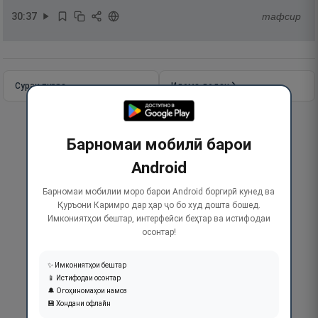
30
:
37
тафсир
Сураи пурра
Идома додан
Барномаи мобилӣ барои
Android
Барномаи мобилии моро барои Android боргирӣ кунед ва
Қуръони Каримро дар ҳар ҷо бо худ дошта бошед.
Имкониятҳои бештар, интерфейси беҳтар ва истифодаи
осонтар!
✨ Имкониятҳои бештар
📱 Истифодаи осонтар
🔔 Огоҳиномаҳои намоз
💾 Хондани офлайн