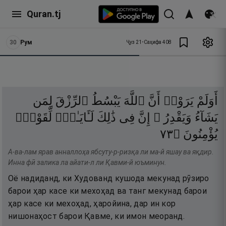
Quran.tj
30
Рум
Ҷуз
21
•
Саҳифа
408
أَوَلَمْ
يَرَوْا۟
أَنَّ
ٱللَّهَ
يَبْسُطُ
ٱلرِّزْقَ
لِمَن
يَشَآءُ
وَيَقْدِرُ ۚ
إِنَّ
فِى
ذَٰلِكَ
لَـَٔايَـٰتٍۢ
لِّقَوْمٍۢ
٣٧
۝
يُؤْمِنُونَ
А-ва-лам ярав анналлоҳа ябсуту-р-ризқа ли ма-й яшау ва яқдир.
Инна фӣ залика ла айати-л ли Қавми-й юъминун.
Оё надиданд, ки Худованд кушода мекунад рӯзиро
барои ҳар касе ки мехоҳад ва танг мекунад барои
ҳар касе ки мехоҳад, ҳаройина, дар ин кор
нишонаҳост барои Қавме, ки имон меоранд.