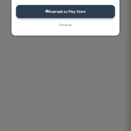
📥
Боргирӣ аз Play Store
Баъдтар