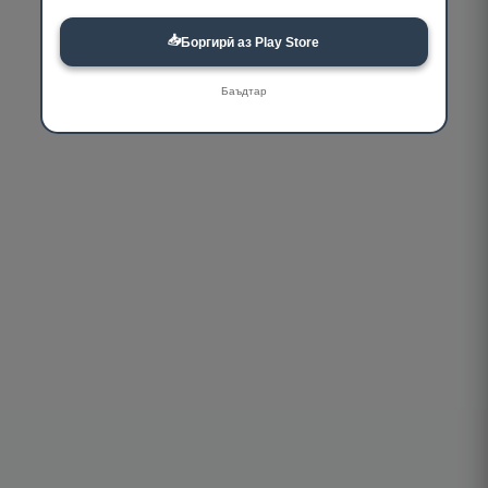
📥
Боргирӣ аз Play Store
Баъдтар