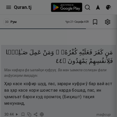
Quran.tj
30
Рум
Ҷуз
21
•
Саҳифа
409
مَن
كَفَرَ
فَعَلَيْهِ
كُفْرُهُۥ ۖ
وَمَنْ
عَمِلَ
صَـٰلِحًۭا
٤٤
۝
يَمْهَدُونَ
فَلِأَنفُسِهِمْ
Ман кафара фа ъалайҳи куфруҳ. Ва ман ъамила солиҳан фали
анфусиҳим ямҳадун.
Ҳар касе кофир шуд, пас, зарари куфри ӯ бар вай аст
ва ҳар касе кори шоистае карда бошад, пас, ин
ҷамоъат барои худ оромгоҳ (Биҳишт) таҳия
мекунанд,
30
:
44
тафсир