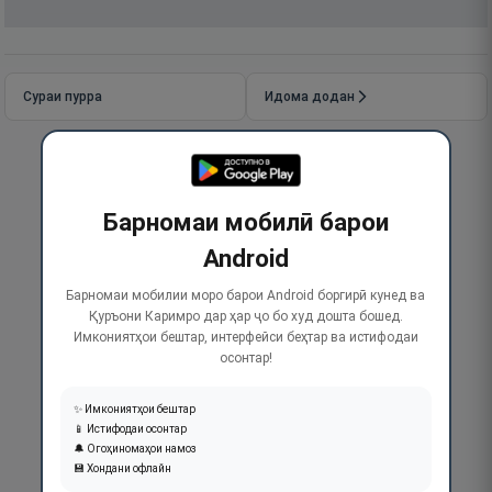
Сураи пурра
Идома додан
Барномаи мобилӣ барои
Android
Барномаи мобилии моро барои Android боргирӣ кунед ва
Қуръони Каримро дар ҳар ҷо бо худ дошта бошед.
Имкониятҳои бештар, интерфейси беҳтар ва истифодаи
осонтар!
✨ Имкониятҳои бештар
📱 Истифодаи осонтар
🔔 Огоҳиномаҳои намоз
💾 Хондани офлайн