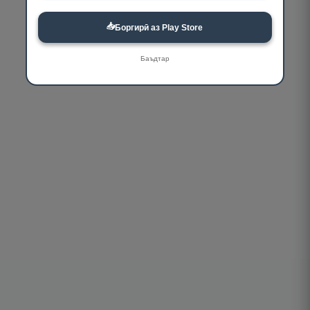
📥
Боргирӣ аз Play Store
Баъдтар