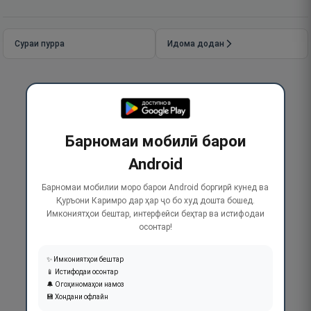
Сураи пурра
Идома додан
Барномаи мобилӣ барои
Android
Барномаи мобилии моро барои Android боргирӣ кунед ва
Қуръони Каримро дар ҳар ҷо бо худ дошта бошед.
Имкониятҳои бештар, интерфейси беҳтар ва истифодаи
осонтар!
✨ Имкониятҳои бештар
📱 Истифодаи осонтар
🔔 Огоҳиномаҳои намоз
💾 Хондани офлайн