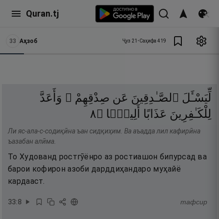
Quran.tj
33
Аҳзоб
Ҷуз
21
•
Саҳифа
419
لِّيَسْـَٔلَ
ٱلصَّـٰدِقِينَ
عَن
صِدْقِهِمْ ۚ
وَأَعَدَّ
٨
۝
أَلِيمًۭا
عَذَابًا
لِلْكَـٰفِرِينَ
Ли яс-ала-с-содиқӣна ъан сидқиҳим. Ва аъадда лил кафирӣна
ъазабан алӣма.
То Худованд ростгӯёнро аз ростиашон бипурсад ва
барои кофирон азоби дарддиҳандаро муҳайё
кардааст.
33
:
8
тафсир