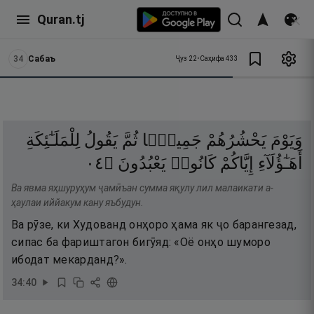
Quran.tj
34
Сабаъ
Ҷуз
22
•
Саҳифа
433
وَيَوْمَ
يَحْشُرُهُمْ
جَمِيعًۭا
ثُمَّ
يَقُولُ
لِلْمَلَـٰٓئِكَةِ
٤٠
۝
يَعْبُدُونَ
كَانُوا۟
إِيَّاكُمْ
أَهَـٰٓؤُلَآءِ
Ва явма яҳшуруҳум ҷамӣъан сумма яқулу лил малаикати а-
ҳаулаи иййакум кану яъбудун.
Ва рӯзе, ки Худованд онҳоро ҳама як ҷо барангезад,
сипас ба фариштагон бигӯяд: «Оё онҳо шуморо
ибодат мекарданд?».
34
:
40