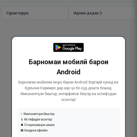
Сураи пурра
Идома додан
Барномаи мобилӣ барои
Android
Барномаи мобилии моро барои Android боргирӣ кунед ва
Қуръони Каримро дар ҳар ҷо бо худ дошта бошед.
Имкониятҳои бештар, интерфейси беҳтар ва истифодаи
осонтар!
✨ Имкониятҳои бештар
📱 Истифодаи осонтар
🔔 Огоҳиномаҳои намоз
💾 Хондани офлайн