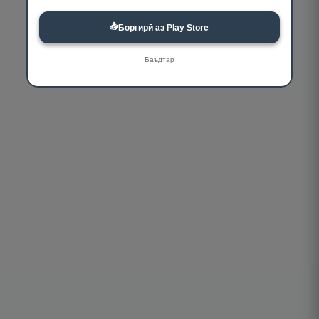
📥
Боргирӣ аз Play Store
Баъдтар