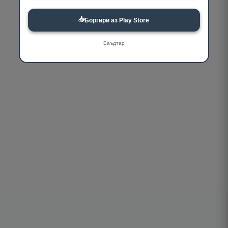
📥
Боргирӣ аз Play Store
Баъдтар