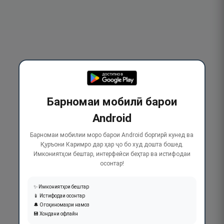
Барномаи мобилӣ барои
Android
Барномаи мобилии моро барои Android боргирӣ кунед ва
Қуръони Каримро дар ҳар ҷо бо худ дошта бошед.
Имкониятҳои бештар, интерфейси беҳтар ва истифодаи
осонтар!
✨ Имкониятҳои бештар
📱 Истифодаи осонтар
🔔 Огоҳиномаҳои намоз
💾 Хондани офлайн