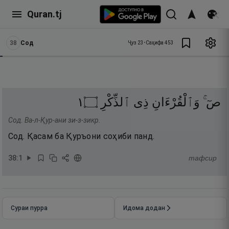
Quran.tj
38
Сод
Ҷуз
23
•
Саҳифа
453
١
۝
ٱلذِّكْرِ
ذِى
وَٱلْقُرْءَانِ
صٓ ۚ
Сод. Ва-л-Қур-ани зи-з-зикр.
Сод. Қасам ба Қуръони соҳиби панд.
38
:
1
тафсир
Сураи пурра
Идома додан