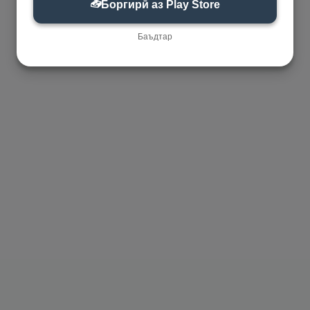
📥
Боргирӣ аз Play Store
Баъдтар