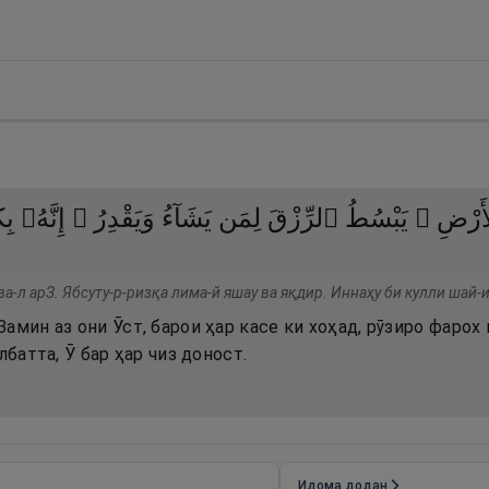
لْأَرْضِ
يَبْسُطُ
ٱلرِّزْقَ
لِمَن
يَشَآءُ
وَيَقْدِرُ ۚ
إِنَّهُۥ
بِك
а-л арЗ. Ябсуту-р-ризқа лима-й яшау ва яқдир. Иннаҳу би кулли шай-
амин аз они Ӯст, барои ҳар касе ки хоҳад, рӯзиро фарох 
лбатта, Ӯ бар ҳар чиз доност.
Идома додан