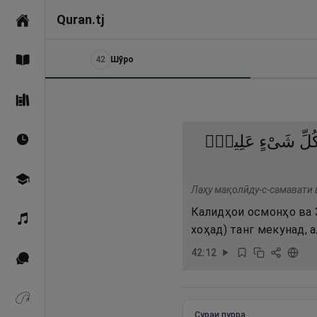
Quran.tj
Асосӣ
42
Шӯро
Қуръон
Саҳеҳи Бухорӣ
ُلِّ
شَىْءٍ
عَلِيمٌۭ
Вақтҳои намоз
Омӯзиш
Лаҳу мақолӣду-с-самавати в
Калидҳои осмонҳо ва З
Қироат
хоҳад) танг мекунад, а
42
:
12
Иқтибосҳо аз Қуръон
Зикрҳо
Сураи пурра