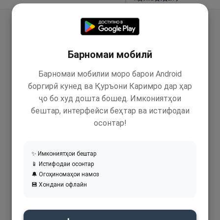
Барномаи мобилӣ
Барномаи мобилии моро барои Android
боргирӣ кунед ва Қуръони Каримро дар ҳар
ҷо бо худ дошта бошед. Имкониятҳои
бештар, интерфейси беҳтар ва истифодаи
осонтар!
✨ Имкониятҳои бештар
📱 Истифодаи осонтар
🔔 Огоҳиномаҳои намоз
💾 Хондани офлайн