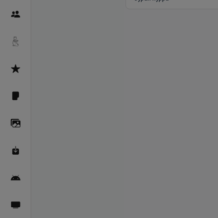
Пайғамбарон
Дуоҳо
Асмоул Ҳусно
Фарзи айн
Галерея
Махзани Маърифат
Барномаи мобилӣ
Пахшҳои зинда