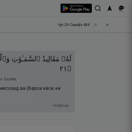
Ҷуз
25
•
Саҳифа
484
لَهُۥ
مَقَالِيدُ
ٱلسَّمَـٰوَٰتِ
وَٱ ۖ
١٢
۝
ин Ъалӣм.
месозад ва (барои касе ки
тафсир