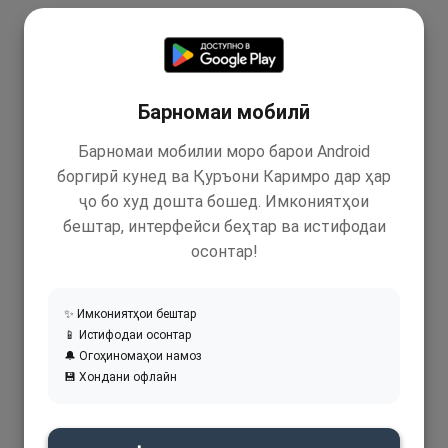
Барномаи мобилӣ
Барномаи мобилии моро барои Android
боргирӣ кунед ва Қуръони Каримро дар ҳар
ҷо бо худ дошта бошед. Имкониятҳои
бештар, интерфейси беҳтар ва истифодаи
осонтар!
✨ Имкониятҳои бештар
📱 Истифодаи осонтар
🔔 Огоҳиномаҳои намоз
💾 Хондани офлайн