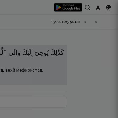
Ҷуз
25
•
Саҳифа
483
كَذَٰلِكَ
يُوحِىٓ
إِلَيْكَ
وَإِلَى
ٱلَّ
нд, ваҳй мефиристад.