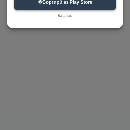
📥
Боргирӣ аз Play Store
Баъдтар