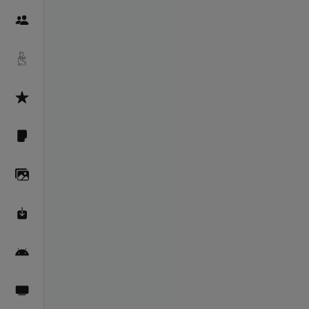
Пайғамбарон
Дуоҳо
Асмоул Ҳусно
Фарзи айн
Галерея
Махзани Маърифат
Барномаи мобилӣ
Пахшҳои зинда