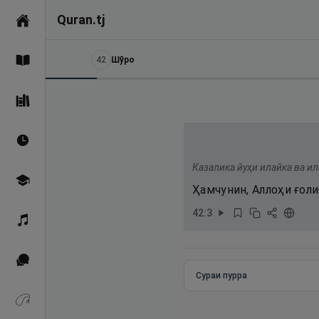
Quran.tj
Асосӣ
42
Шӯро
Қуръон
Саҳеҳи Бухорӣ
Вақтҳои намоз
Казалика йуҳи илайка ва и
Омӯзиш
Ҳамчунин, Аллоҳи ғоли
42
:
3
Қироат
Иқтибосҳо аз Қуръон
Сураи пурра
Зикрҳо