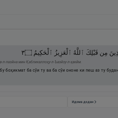
٣
۝
ٱلْحَكِيمُ
ٱلْعَزِيزُ
ٱللَّهُ
قَبْلِكَ
مِن
ذِينَ
ла-л-лазӣна мин Қабликаллоҳу-л-Ъазӣзу-л-ҳакӣм.
бу боҳикмат ба сӯи ту ва ба сӯи ононе ки пеш аз ту буда
Идома додан