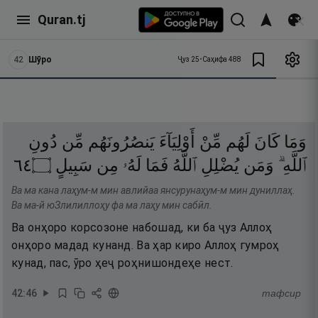
Quran.tj
42
Шӯро
Ҷуз
25
•
Саҳифа
488
وَمَا
كَانَ
لَهُم
مِّنْ
أَوْلِيَآءَ
يَنصُرُونَهُم
مِّن
دُونِ
٤٦
۝
سَبِيلٍ
مِن
لَهُۥ
فَمَا
ٱللَّهُ
يُضْلِلِ
وَمَن
ٱللَّهِ ۗ
Ва ма кана лаҳум-м мин авлийаа янсурунаҳум-м мин дуниллаҳ.
Ва ма-й юЗлилиллоҳу фа ма лаҳу мин сабӣл.
Ва онҳоро корсозоне набошад, ки ба ҷуз Аллоҳ
онҳоро мадад кунанд. Ва ҳар киро Аллоҳ гумроҳ
кунад, пас, ӯро ҳеҷ роҳнишондеҳе нест.
42
:
46
тафсир