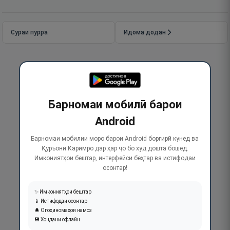
Сураи пурра
Идома додан
Барномаи мобилӣ барои
Android
Барномаи мобилии моро барои Android боргирӣ кунед ва
Қуръони Каримро дар ҳар ҷо бо худ дошта бошед.
Имкониятҳои бештар, интерфейси беҳтар ва истифодаи
осонтар!
✨ Имкониятҳои бештар
📱 Истифодаи осонтар
🔔 Огоҳиномаҳои намоз
💾 Хондани офлайн