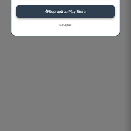
📥
Боргирӣ аз Play Store
Баъдтар