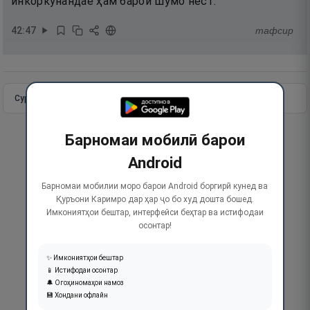
инкоркунандае ҳам барои шумо нест.
42
:
47
тафсир
Сураи пурра
Идома додан
Барномаи мобилӣ барои
Android
Барномаи мобилии моро барои Android боргирӣ кунед ва
Қуръони Каримро дар ҳар ҷо бо худ дошта бошед.
Имкониятҳои бештар, интерфейси беҳтар ва истифодаи
осонтар!
✨ Имкониятҳои бештар
📱 Истифодаи осонтар
🔔 Огоҳиномаҳои намоз
💾 Хондани офлайн