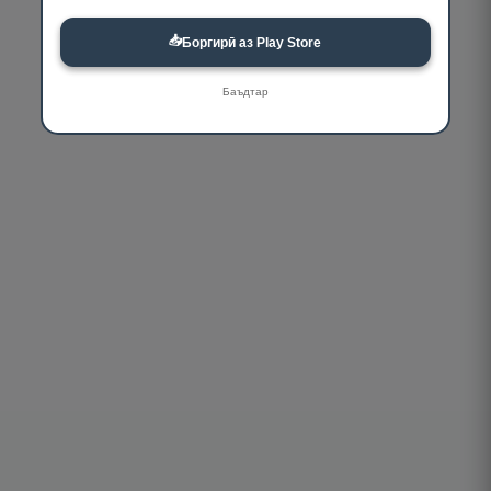
📥
Боргирӣ аз Play Store
Баъдтар