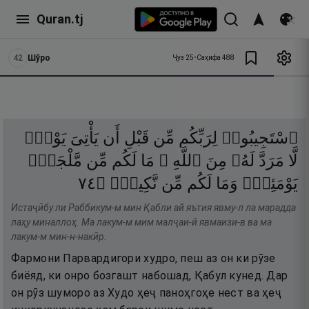
Quran.tj
42
Шӯро
Ҷуз
25
•
Саҳифа
488
ٱسْتَجِيبُوا۟
لِرَبِّكُم
مِّن
قَبْلِ
أَن
يَأْتِىَ
يَوْمٌۭ
لَّا
مَرَدَّ
لَهُۥ
مِنَ
ٱللَّهِ ۚ
مَا
لَكُم
مِّن
مَّلْجَإٍۢ
٤٧
۝
نَّكِيرٍۢ
مِّن
لَكُم
وَمَا
يَوْمَئِذٍۢ
Истаҷӣбу ли Раббикум-м мин Қабли ай яътия явму-л ла марадда
лаҳу миналлоҳ. Ма лакум-м мим малҷаи-й явмаизи-в ва ма
лакум-м мин-н-накӣр.
Фармони Парвардигори худро, пеш аз он ки рӯзе
биёяд, ки онро бозгашт набошад, Қабул кунед. Дар
он рӯз шуморо аз Худо ҳеҷ паноҳгоҳе нест ва ҳеҷ