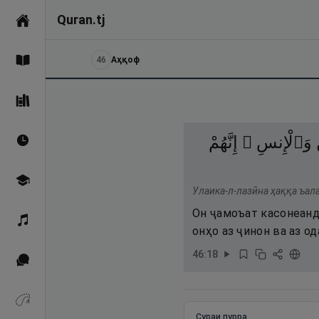
Quran.tj
Асосӣ
46
Аҳқоф
Қуръон
Саҳеҳи Бухорӣ
وَٱلْإِنسِ ۖ
إِنَّهُمْ
Вақтҳои намоз
Омӯзиш
Улаика-л-лазӣна ҳаққа ъал
Он ҷамоъат касонеанд,
Қироат
онҳо аз ҷинон ва аз о
46
:
18
Иқтибосҳо аз Қуръон
Зикрҳо
Сураи пурра