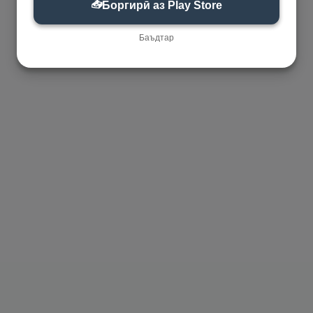
📥
Боргирӣ аз Play Store
Баъдтар