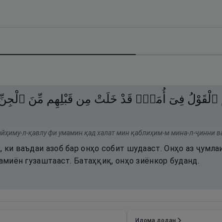
ٱلْقَوْلُ
فِىٓ
أُمَمٍۢ
قَدْ
خَلَتْ
مِن
قَبْلِهِم
مِّنَ
ٱلْجِنِّ
айҳиму-л-қавлу фи умамин қад халат мин қаблиҳим-м мина-л-ҷинни ва
 ки ваъдаи азоб бар онҳо собит шудааст. Онҳо аз ҷумла
дамиён гузаштааст. Батаҳқиқ, онҳо зиёнкор буданд.
Идома додан