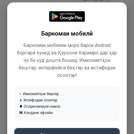
Барномаи мобилӣ
Барномаи мобилии моро барои Android
боргирӣ кунед ва Қуръони Каримро дар ҳар
ҷо бо худ дошта бошед. Имкониятҳои
бештар, интерфейси беҳтар ва истифодаи
осонтар!
✨ Имкониятҳои бештар
📱 Истифодаи осонтар
🔔 Огоҳиномаҳои намоз
💾 Хондани офлайн