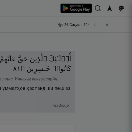
Ҷуз
26
•
Саҳифа
504
أُو۟لَـٰٓئِكَ
ٱلَّذِينَ
حَقَّ
عَلَيْهِمُ
١٨
۝
خَـٰسِرِينَ
كَانُوا۟
-л-инс. Иннаҳум кану хосирӣн.
и умматҳое ҳастанд, ки пеш аз
тафсир