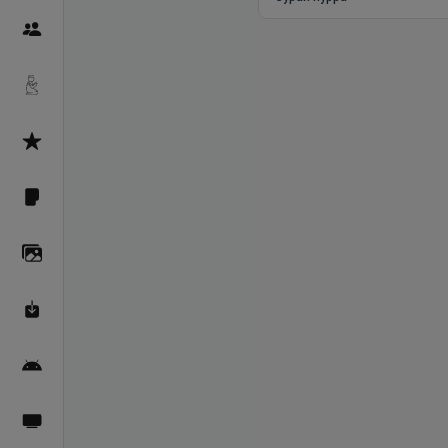
Пайғамбарон
Дуоҳо
Асмоул Ҳусно
Фарзи айн
Галерея
Махзани Маърифат
Барномаи мобилӣ
Пахшҳои зинда