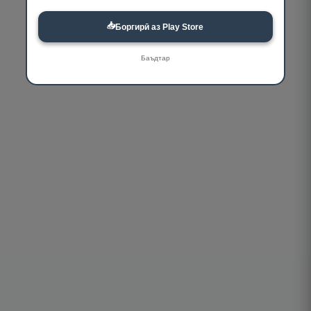
📥
Боргирӣ аз Play Store
Баъдтар