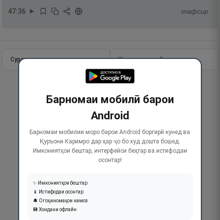
47
:
36
тафсир
Сураи пурра
Идома додан
Барномаи мобилӣ барои
Android
Барномаи мобилии моро барои Android боргирӣ кунед ва
Қуръони Каримро дар ҳар ҷо бо худ дошта бошед.
Имкониятҳои бештар, интерфейси беҳтар ва истифодаи
осонтар!
✨ Имкониятҳои бештар
📱 Истифодаи осонтар
🔔 Огоҳиномаҳои намоз
💾 Хондани офлайн