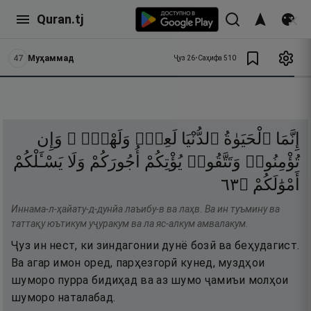
Quran.tj
47
Муҳаммад
Ҷуз
26
•
Саҳифа
510
إِنَّمَا
ٱلْحَيَوٰةُ
ٱلدُّنْيَا
لَعِبٌۭ
وَلَهْوٌۭ ۚ
وَإِن
تُؤْمِنُوا۟
وَتَتَّقُوا۟
يُؤْتِكُمْ
أُجُورَكُمْ
وَلَا
يَسْـَٔلْكُمْ
٣٦
۝
أَمْوَٰلَكُمْ
Иннама-л-ҳайату-д-дунйа лаъибу-в ва лаҳв. Ва ин туъмину ва
таттақу юътикум уҷуракум ва ла яс-алкум амвалакум.
Ҷуз ин нест, ки зиндагонии дунё бозӣ ва беҳудагист.
Ва агар имон оред, парҳезгорӣ кунед, муздҳои
шуморо пурра бидиҳад ва аз шумо ҷамиъи молҳои
шуморо наталабад.