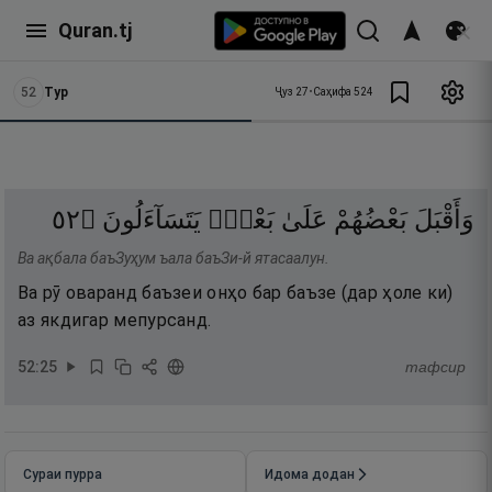
Quran.tj
52
Тур
Ҷуз
27
•
Саҳифа
524
٢٥
۝
يَتَسَآءَلُونَ
بَعْضٍۢ
عَلَىٰ
بَعْضُهُمْ
وَأَقْبَلَ
Ва ақбала баъЗуҳум ъала баъЗи-й ятасаалун.
Ва рӯ оваранд баъзеи онҳо бар баъзе (дар ҳоле ки)
аз якдигар мепурсанд.
52
:
25
тафсир
Сураи пурра
Идома додан