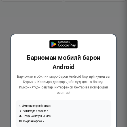
Барномаи мобилӣ барои
Android
Барномаи мобилии моро барои Android боргирӣ кунед ва
Қуръони Каримро дар ҳар ҷо бо худ дошта бошед.
Имкониятҳои бештар, интерфейси беҳтар ва истифодаи
осонтар!
✨ Имкониятҳои бештар
📱 Истифодаи осонтар
🔔 Огоҳиномаҳои намоз
💾 Хондани офлайн