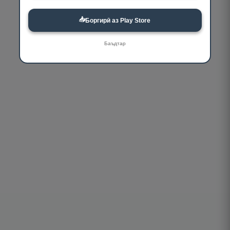
📥
Боргирӣ аз Play Store
Баъдтар