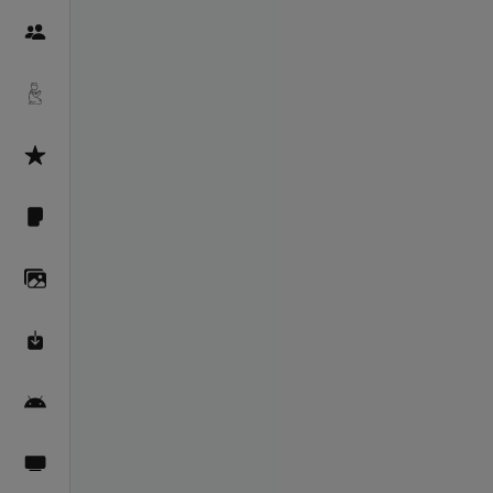
Пайғамбарон
Дуоҳо
Асмоул Ҳусно
Фарзи айн
Галерея
Махзани Маърифат
Барномаи мобилӣ
Пахшҳои зинда