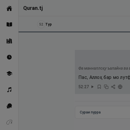
Quran.tj
Асосӣ
52
Тур
Қуръон
Саҳеҳи Бухорӣ
Вақтҳои намоз
Фа манналлоҳу ъалайна ва 
Омӯзиш
Пас, Аллоҳ бар мо лут
52
:
27
Қироат
Иқтибосҳо аз Қуръон
Сураи пурра
Зикрҳо