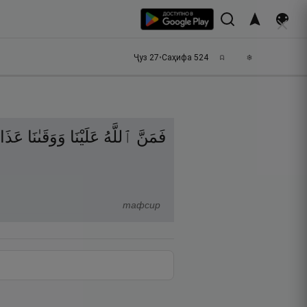
Ҷуз
27
•
Саҳифа
524
فَمَنَّ
ٱللَّهُ
عَلَيْنَا
وَوَقَىٰنَا
عَذَا
тафсир