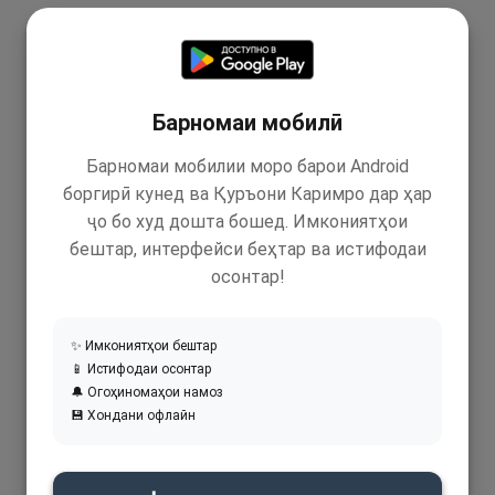
Барномаи мобилӣ
Барномаи мобилии моро барои Android
боргирӣ кунед ва Қуръони Каримро дар ҳар
ҷо бо худ дошта бошед. Имкониятҳои
бештар, интерфейси беҳтар ва истифодаи
осонтар!
✨ Имкониятҳои бештар
📱 Истифодаи осонтар
🔔 Огоҳиномаҳои намоз
💾 Хондани офлайн