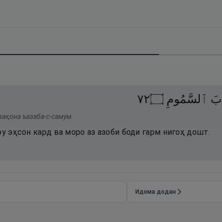
٢٧
۝
ٱلسَّمُومِ
بَ
вақона ъазаба-с-самум.
фу эҳсон кард ва моро аз азоби боди гарм нигоҳ дошт.
Идома додан