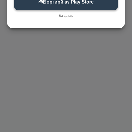
📥
Боргирӣ аз Play Store
Баъдтар