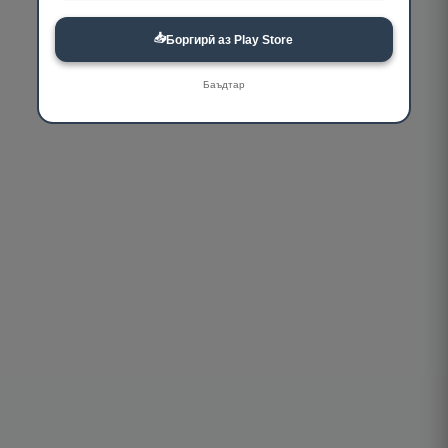
📥
Боргирӣ аз Play Store
Баъдтар