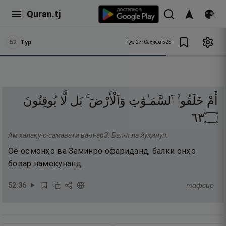
Quran.tj
52
Тур
Ҷуз
27
•
Саҳифа
525
أَمْ
خَلَقُوا۟
ٱلسَّمَـٰوَٰتِ
وَٱلْأَرْضَ ۚ
بَل
لَّا
يُوقِنُونَ
٣٦
۝
Ам халақу-с-самавати ва-л-арЗ. Бал-л ла йуқинун.
Оё осмонҳо ва Заминро офариданд, балки онҳо
бовар намекунанд.
52
:
36
тафсир