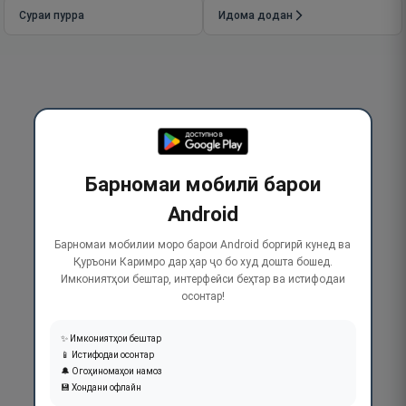
Сураи пурра
Идома додан
Барномаи мобилӣ барои
Android
Барномаи мобилии моро барои Android боргирӣ кунед ва
Қуръони Каримро дар ҳар ҷо бо худ дошта бошед.
Имкониятҳои бештар, интерфейси беҳтар ва истифодаи
осонтар!
✨ Имкониятҳои бештар
📱 Истифодаи осонтар
🔔 Огоҳиномаҳои намоз
💾 Хондани офлайн