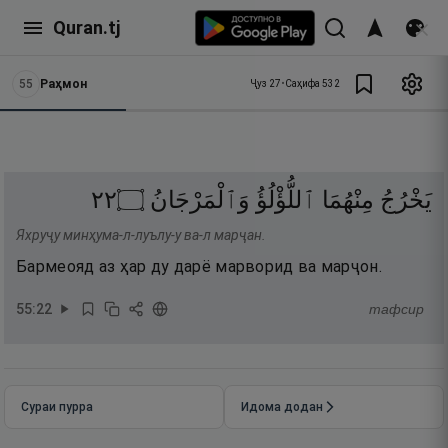
Quran.tj
55
Раҳмон
Ҷуз
27
•
Саҳифа
532
٢٢
۝
وَٱلْمَرْجَانُ
ٱللُّؤْلُؤُ
مِنْهُمَا
يَخْرُجُ
Яхруҷу минҳума-л-луълу-у ва-л марҷан.
Бармеояд аз ҳар ду дарё марворид ва марҷон.
55
:
22
тафсир
Сураи пурра
Идома додан