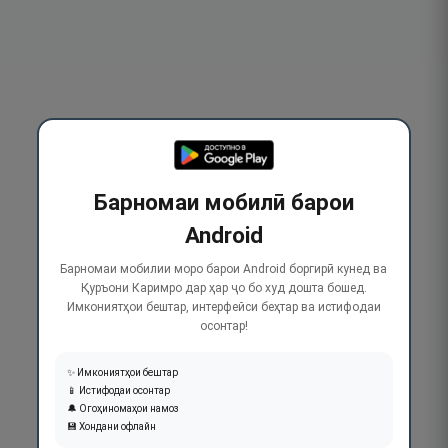
Барномаи мобилӣ барои
Android
Барномаи мобилии моро барои Android боргирӣ кунед ва
Қуръони Каримро дар ҳар ҷо бо худ дошта бошед.
Имкониятҳои бештар, интерфейси беҳтар ва истифодаи
осонтар!
✨ Имкониятҳои бештар
📱 Истифодаи осонтар
🔔 Огоҳиномаҳои намоз
💾 Хондани офлайн