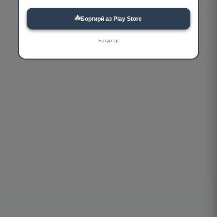
📥
Боргирӣ аз Play Store
Баъдтар