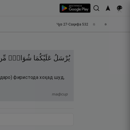
Ҷуз
27
•
Саҳифа
532
يُرْسَلُ
عَلَيْكُمَا
شُوَاظٌۭ
مِّ
даро) фиристода хоҳад шуд,
тафсир