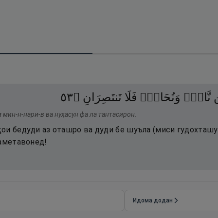
٣٥
۝
تَنتَصِرَانِ
فَلَا
وَنُحَاسٌۭ
نَّارٍۢ
ن
 мин-н-нари-в ва нуҳасун фа ла тантасирон.
ои бедуди аз оташро ва дуди бе шуъла (миси гудохташу
наметавонед!
Идома додан