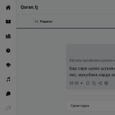
Quran.tj
Асосӣ
55
Раҳмон
Қуръон
Саҳеҳи Бухорӣ
Вақтҳои намоз
Юрсалу ъалайкума шувазу-м
Омӯзиш
Бар сари шумо шуълаҳ
пас, муқобила карда 
Қироат
55
:
35
Иқтибосҳо аз Қуръон
Сураи пурра
Зикрҳо