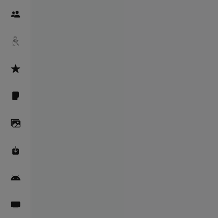
Пайғамбарон
Дуоҳо
Асмоул Ҳусно
Фарзи айн
Галерея
Махзани Маърифат
Барномаи мобилӣ
Пахшҳои зинда