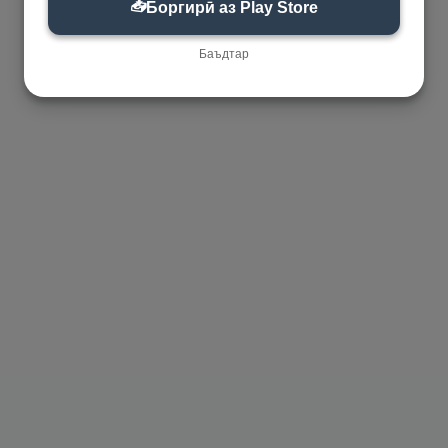
📥
Боргирӣ аз Play Store
Баъдтар