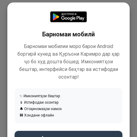
Барномаи мобилӣ
Барномаи мобилии моро барои Android
боргирӣ кунед ва Қуръони Каримро дар ҳар
ҷо бо худ дошта бошед. Имкониятҳои
бештар, интерфейси беҳтар ва истифодаи
осонтар!
✨ Имкониятҳои бештар
📱 Истифодаи осонтар
🔔 Огоҳиномаҳои намоз
💾 Хондани офлайн