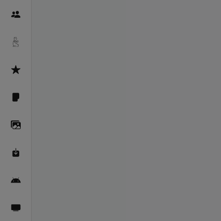
Пайғамбарон
Дуоҳо
Асмоул Ҳусно
Фарзи айн
Галерея
Махзани Маърифат
Барномаи мобилӣ
Пахшҳои зинда