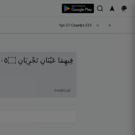
Ҷуз
27
•
Саҳифа
533
٥٠
۝
تَجْرِيَانِ
عَيْنَانِ
فِيهِمَا
тафсир