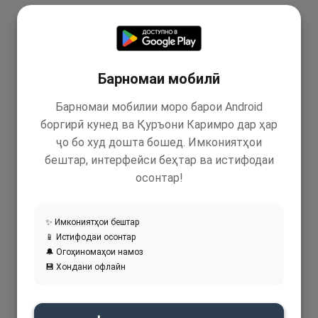
Барномаи мобилӣ
Барномаи мобилии моро барои Android
боргирӣ кунед ва Қуръони Каримро дар ҳар
ҷо бо худ дошта бошед. Имкониятҳои
бештар, интерфейси беҳтар ва истифодаи
осонтар!
✨ Имкониятҳои бештар
📱 Истифодаи осонтар
🔔 Огоҳиномаҳои намоз
💾 Хондани офлайн