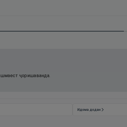
чашмаест ҷоришаванда.
Идома додан