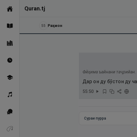
Quran.tj
Асосӣ
55
Раҳмон
Қуръон
Саҳеҳи Бухорӣ
Вақтҳои намоз
Фӣҳима ъайнани таҷрийан.
Омӯзиш
Дар он ду бӯстон ду 
55
:
50
Қироат
Иқтибосҳо аз Қуръон
Сураи пурра
Зикрҳо