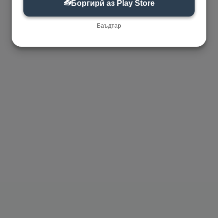
📥
Боргирӣ аз Play Store
Баъдтар