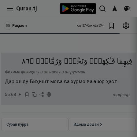
Quran.tj
55
Раҳмон
Ҷуз
27
•
Саҳифа
534
٦٨
۝
وَرُمَّانٌۭ
وَنَخْلٌۭ
فَـٰكِهَةٌۭ
فِيهِمَا
Фӣҳима факиҳату-в ва нахлу-в ва румман.
Дар он ду Биҳишт мева ва хурмо ва анор ҳаст.
55
:
68
тафсир
Сураи пурра
Идома додан