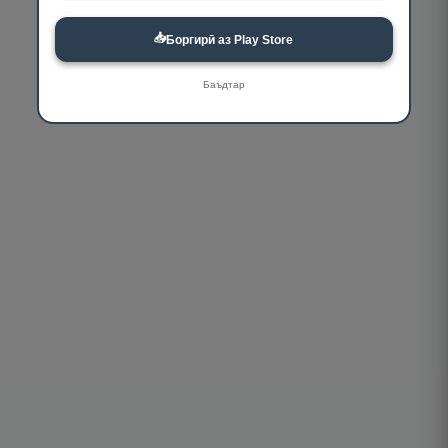
📥
Боргирӣ аз Play Store
Баъдтар