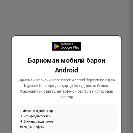
Барномаи мобилӣ барои
Android
Барномаи мобилии моро барои Android боргирӣ кунед ва
Қуръони Каримро дар ҳар ҷо бо худ дошта бошед.
Имкониятҳои бештар, интерфейси беҳтар ва истифодаи
осонтар!
✨ Имкониятҳои бештар
📱 Истифодаи осонтар
🔔 Огоҳиномаҳои намоз
💾 Хондани офлайн