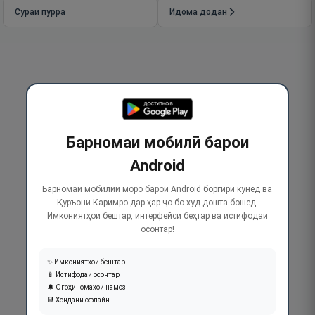
Сураи пурра
Идома додан
Барномаи мобилӣ барои
Android
Барномаи мобилии моро барои Android боргирӣ кунед ва
Қуръони Каримро дар ҳар ҷо бо худ дошта бошед.
Имкониятҳои бештар, интерфейси беҳтар ва истифодаи
осонтар!
✨ Имкониятҳои бештар
📱 Истифодаи осонтар
🔔 Огоҳиномаҳои намоз
💾 Хондани офлайн