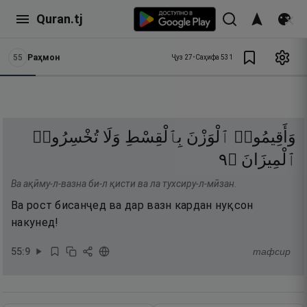
Quran.tj
55
Раҳмон
Ҷуз
27
•
Саҳифа
531
وَأَقِيمُوا۟
ٱلْوَزْنَ
بِٱلْقِسْطِ
وَلَا
تُخْسِرُوا۟
٩
۝
ٱلْمِيزَانَ
Ва ақӣму-л-вазна би-л қисти ва ла тухсиру-л-мӣзан.
Ва рост бисанҷед ва дар вазн кардан нуқсон
накунед!
55
:
9
тафсир