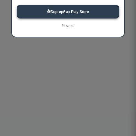
📥
Боргирӣ аз Play Store
Баъдтар