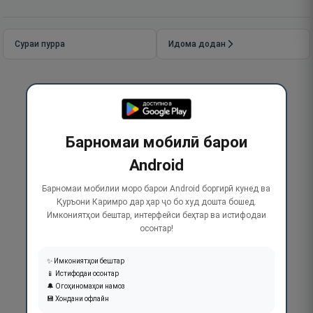
Сураи пурра
Идома додан
Барномаи мобилӣ барои
Android
Барномаи мобилии моро барои Android боргирӣ кунед ва
Қуръони Каримро дар ҳар ҷо бо худ дошта бошед.
Имкониятҳои бештар, интерфейси беҳтар ва истифодаи
осонтар!
✨ Имкониятҳои бештар
📱 Истифодаи осонтар
🔔 Огоҳиномаҳои намоз
💾 Хондани офлайн