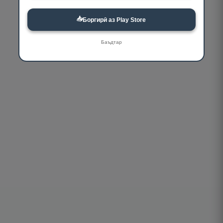
📥
Боргирӣ аз Play Store
Баъдтар