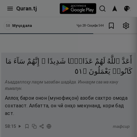
Quran.tj
58
Муҷодала
Ҷуз
28
•
Саҳифа
544
أَعَدَّ
ٱللَّهُ
لَهُمْ
عَذَابًۭا
شَدِيدًا ۖ
إِنَّهُمْ
سَآءَ
مَا
١٥
۝
يَعْمَلُونَ
كَانُوا۟
Аъаддаллоҳу лаҳум ъазабан шадӣда. Иннаҳум саа ма кану
яъмалун.
Аллоҳ барои онон (мунофиқон) азоби сахтро омода
сохтааст. Албатта, он чӣ онҳо мекунанд, кори бад
аст.
58
:
15
тафсир