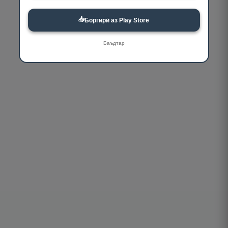
📥
Боргирӣ аз Play Store
Баъдтар