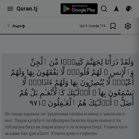
Quran.tj
7
Аъроф
Ҷуз
9
•
Саҳифа
174
وَلَقَدْ
ذَرَأْنَا
لِجَهَنَّمَ
كَثِيرًۭا
مِّنَ
ٱلْجِنِّ
وَٱلْإِنسِ ۖ
لَهُمْ
قُلُوبٌۭ
لَّا
يَفْقَهُونَ
بِهَا
وَلَهُمْ
أَعْيُنٌۭ
لَّا
يُبْصِرُونَ
بِهَا
وَلَهُمْ
ءَاذَانٌۭ
لَّا
يَسْمَعُونَ
بِهَآ ۚ
أُو۟لَـٰٓئِكَ
كَٱلْأَنْعَـٰمِ
بَلْ
هُمْ
١٧٩
۝
ٱلْغَـٰفِلُونَ
هُمُ
أُو۟لَـٰٓئِكَ
أَضَلُّ ۚ
Ва лақад зараъна ли Ҷаҳаннама касӣра-м мина-л ҷинни ва-л-
инс. Лаҳум қулубу-л ла яфқаҳуна биҳа ва лаҳум аъюну-л ла
юбсируна биҳа ва лаҳум азану-л ла ясмауна биҳа. Улаика ка-л-
анъами бал ҳум аЗалл. Улаика ҳуму-л-ғофилун.