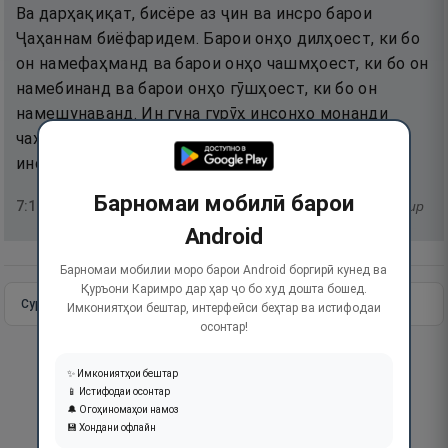
Ва дарҳақиқат, бисёре аз ҷин ва инсро барои
Ҷаҳаннам биёфаридем. Барои онҳо дилҳоест, ки бо
он намефаҳманд ва барои онҳо чашмҳоест, ки бо он
намебинанд ва барои онҳо гӯшҳоест, ки бо он
намешунаванд. Ин гуна гурӯҳ инсонҳо монанди
чаҳорпоёнанд, балки онҳо гумроҳтаранд. Ин гурӯҳ
инсонҳо касоне ҳастанд, ки бехабаранд.
Барномаи мобилӣ барои
7
:
179
тафсир
Android
Барномаи мобилии моро барои Android боргирӣ кунед ва
Қуръони Каримро дар ҳар ҷо бо худ дошта бошед.
Сураи пурра
Идома додан
Имкониятҳои бештар, интерфейси беҳтар ва истифодаи
осонтар!
✨ Имкониятҳои бештар
📱 Истифодаи осонтар
🔔 Огоҳиномаҳои намоз
💾 Хондани офлайн