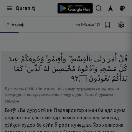
Quran.tj
7
Аъроф
Ҷуз
8
•
Саҳифа
153
قُلْ
أَمَرَ
رَبِّى
بِٱلْقِسْطِ ۖ
وَأَقِيمُوا۟
وُجُوهَكُمْ
عِندَ
كُلِّ
مَسْجِدٍۢ
وَٱدْعُوهُ
مُخْلِصِينَ
لَهُ
ٱلدِّينَ ۚ
كَمَا
٢٩
۝
تَعُودُونَ
بَدَأَكُمْ
Қул амара Раббӣ би-л-қист. Ва ақӣму вуҷуҳакум ъинда кулли
масҷиди-в вадъуҳу мухлисӣна лаҳу-д-дӣн. Кама бадаакум
таъудун.
Бигӯ: «Ба дурустӣ ки Парвардигори ман ба адл ҳукм
додааст ва ҳангоми ҳар намоз ва дар ҳар масҷид
рӯйҳои худро ба сӯйи Ӯ рост кунед ва Ӯро холисона