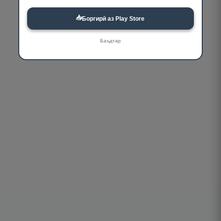
📥
Боргирӣ аз Play Store
Баъдтар