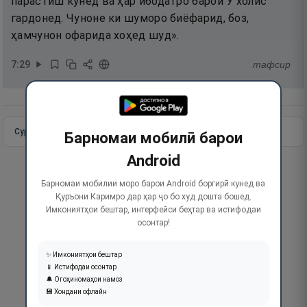
парастиш кунед ва ҳар ибодатро барои Ӯ холис
гардонед. Чуноне ки шуморо биёфарид, боз,
ҳамчунон офарида хоҳед шуд».
7
:
29
тафсир
Сураи пурра
Идома додан
Барномаи мобилӣ барои
Android
Барномаи мобилии моро барои Android боргирӣ кунед ва
Қуръони Каримро дар ҳар ҷо бо худ дошта бошед.
Имкониятҳои бештар, интерфейси беҳтар ва истифодаи
осонтар!
✨ Имкониятҳои бештар
📱 Истифодаи осонтар
🔔 Огоҳиномаҳои намоз
💾 Хондани офлайн