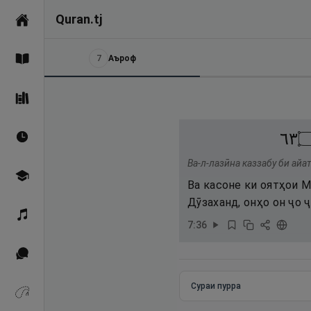
Quran.tj
Асосӣ
7
Аъроф
Қуръон
Саҳеҳи Бухорӣ
٣٦
Вақтҳои намоз
Ва-л-лазӣна каззабу би айа
Омӯзиш
Ва касоне ки оятҳои М
Дӯзаханд, онҳо он ҷо 
Қироат
7
:
36
Иқтибосҳо аз Қуръон
Сураи пурра
Зикрҳо