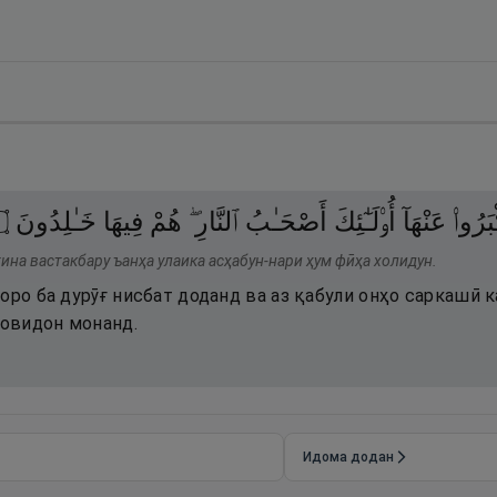
۝
خَـٰلِدُونَ
فِيهَا
هُمْ
ٱلنَّارِ ۖ
أَصْحَـٰبُ
أُو۟لَـٰٓئِكَ
عَنْهَآ
َرُوا۟
тина вастакбару ъанҳа улаика асҳабун-нари ҳум фӣҳа холидун.
оро ба дурӯғ нисбат доданд ва аз қабули онҳо саркашӣ 
ҷовидон монанд.
Идома додан