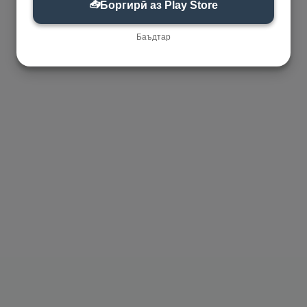
📥
Боргирӣ аз Play Store
Баъдтар