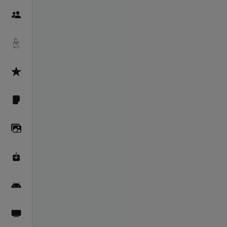
Пайғамбарон
Дуоҳо
Асмоул Ҳусно
Фарзи айн
Галерея
Махзани Маърифат
Барномаи мобилӣ
Пахшҳои зинда