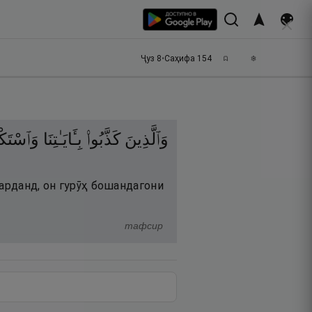
Ҷуз
8
•
Саҳифа
154
وَٱلَّذِينَ
كَذَّبُوا۟
بِـَٔايَـٰتِنَا
وَٱسْتَكْب
карданд, он гурӯҳ бошандагони
тафсир