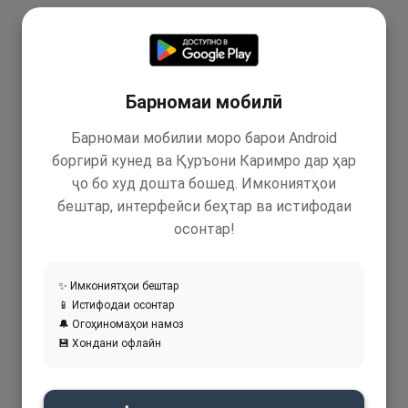
Барномаи мобилӣ
Барномаи мобилии моро барои Android
боргирӣ кунед ва Қуръони Каримро дар ҳар
ҷо бо худ дошта бошед. Имкониятҳои
бештар, интерфейси беҳтар ва истифодаи
осонтар!
✨ Имкониятҳои бештар
📱 Истифодаи осонтар
🔔 Огоҳиномаҳои намоз
💾 Хондани офлайн