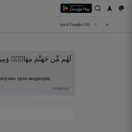
Ҷуз
8
•
Саҳифа
155
لَهُم
مِّن
جَهَنَّمَ
مِهَادٌۭ
وَمِ
амчунин ҷазо медиҳем.
тафсир