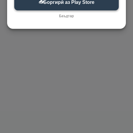
📥
Боргирӣ аз Play Store
Баъдтар