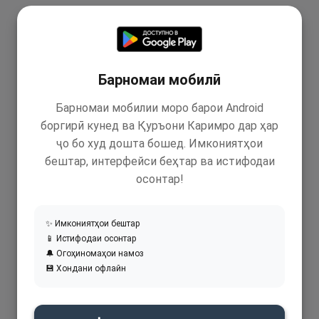
Барномаи мобилӣ
Барномаи мобилии моро барои Android
боргирӣ кунед ва Қуръони Каримро дар ҳар
ҷо бо худ дошта бошед. Имкониятҳои
бештар, интерфейси беҳтар ва истифодаи
осонтар!
✨ Имкониятҳои бештар
📱 Истифодаи осонтар
🔔 Огоҳиномаҳои намоз
💾 Хондани офлайн