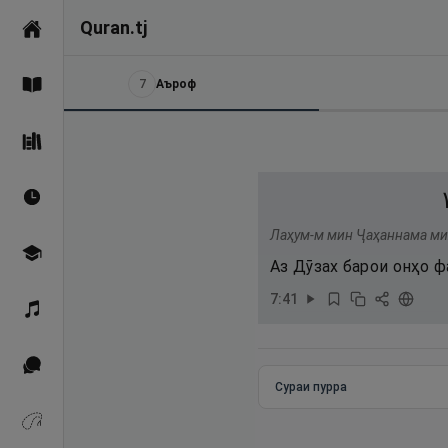
Quran.tj
Асосӣ
7
Аъроф
Қуръон
Саҳеҳи Бухорӣ
Вақтҳои намоз
Лаҳум-м мин Ҷаҳаннама миҳ
Омӯзиш
Аз Дӯзах барои онҳо 
7
:
41
Қироат
Иқтибосҳо аз Қуръон
Сураи пурра
Зикрҳо