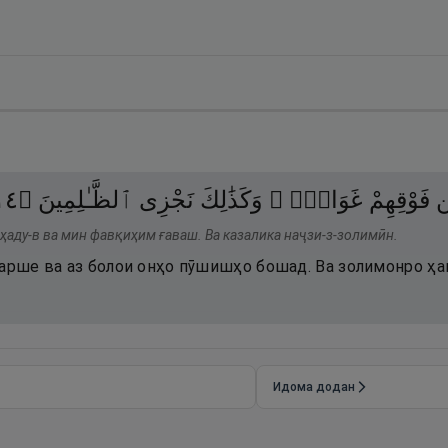
٤١
۝
ٱلظَّـٰلِمِينَ
نَجْزِى
وَكَذَٰلِكَ
غَوَاشٍۢ ۚ
فَوْقِهِمْ
ن
аду-в ва мин фавқиҳим ғаваш. Ва казалика наҷзи-з-золимӣн.
фарше ва аз болои онҳо пӯшишҳо бошад. Ва золимонро ҳ
Идома додан