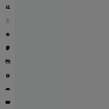
Пайғамбарон
Дуоҳо
Асмоул Ҳусно
Фарзи айн
Галерея
Махзани Маърифат
Барномаи мобилӣ
Пахшҳои зинда